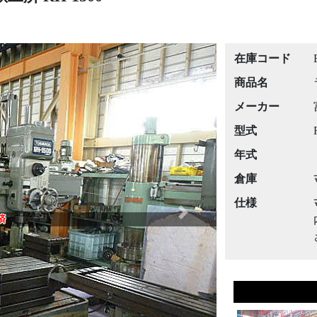
在庫コード
商品名
メーカー
型式
年式
倉庫
仕様
Next
済