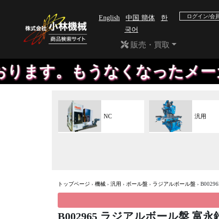
ログイン/会
English
中国 簡体
한
국어
販売・買取
もうなくなったメーカーの機械
NC
汎用
トップページ
›
機械
›
汎用
›
ボール盤
›
ラジアルボール盤
›
B002
B002965 ラジアルボール盤 富永鉄