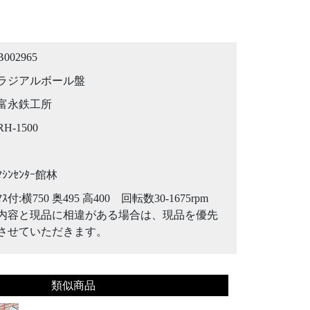
B002965
ラジアルボール盤
富永鉄工所
RH-1500
ﾏｼﾝｾﾝﾀｰ館林
ﾏｽ付:横750 奥495 高400 回転数30-1675rpm
内容と現品に相違がある場合は、現品を優先
させていただきます。
類似商品