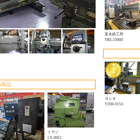
富永鉄工所
TRE-2500D
め商品
ヨシオ
YDM-915A
ミヤノ
LX-06E2