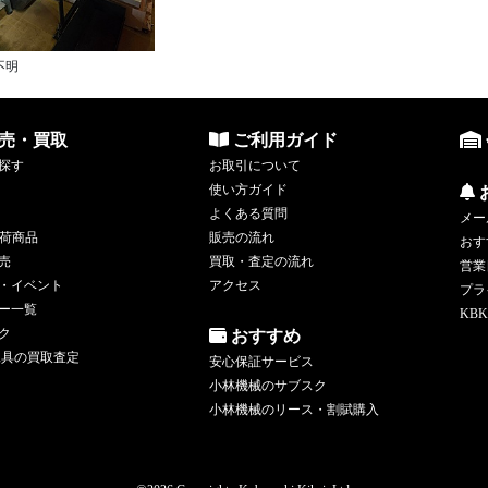
不明
売・買取
ご利用ガイド
探す
お取引について
使い方ガイド
よくある質問
メー
荷商品
販売の流れ
おす
売
買取・査定の流れ
営業
・イベント
アクセス
プラ
ー一覧
KBK
ク
おすすめ
工具の買取査定
安心保証サービス
小林機械のサブスク
小林機械のリース・割賦購入