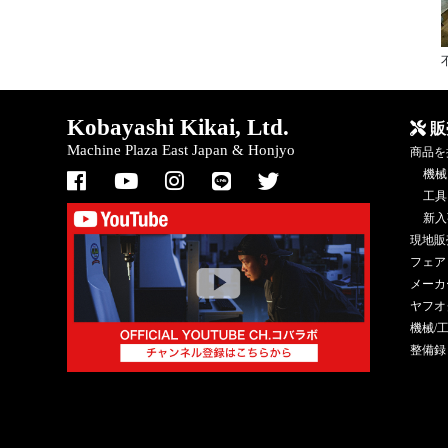
Kobayashi Kikai, Ltd.
販
Machine Plaza East Japan & Honjyo
商品を
機械
工具
新入
現地販
フェア
メーカ
ヤフオ
機械/
整備録