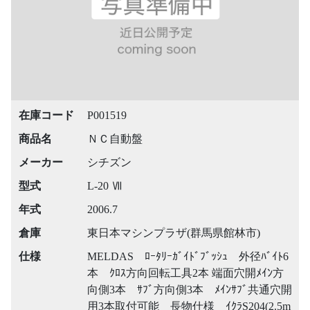
在庫コード
P001519
商品名
ＮＣ自動盤
メーカー
シチズン
型式
L-20 Ⅶ
年式
2006.7
倉庫
東日本マシンプラザ(群馬県館林市)
仕様
MELDAS ﾛｰﾀﾘｰｶﾞｲﾄﾞﾌﾞｯｼｭ 外径ﾊﾞｲﾄ6
本 ｸﾛｽ方向回転工具2本 端面穴開ﾒｲﾝ方
向側3本 ｻﾌﾞ方向側3本 ﾒｲﾝｻﾌﾞ共通穴開
用3本取付可能 長物仕様 ｲｸﾗS204(2.5m