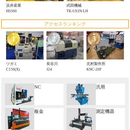
浜井産業
武田機械
HS360
TK-US3N-LH
アクセスランキング
ツガミ
長谷川
北村製作所
C150(X)
J24
KNC-20F
NC
汎用
板金
測定機器