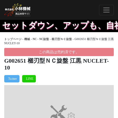
セットダウン、アップも、自社
トップページ
›
機械
›
NC
›
NC旋盤
›
櫛刃型ＮＣ旋盤
›
G002651 櫛刃型ＮＣ旋盤 江黒
NUCLET-10
この商品は売約済です。
G002651 櫛刃型ＮＣ旋盤 江黒 NUCLET-
10