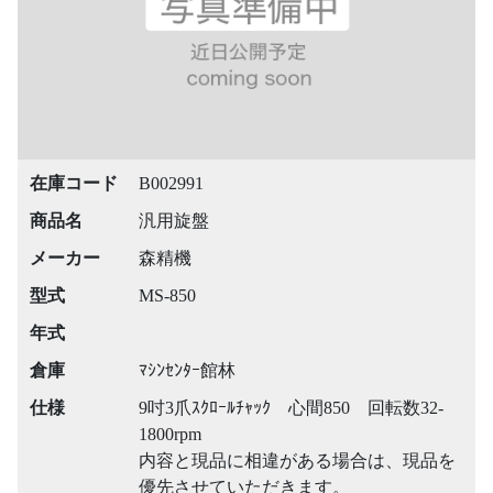
在庫コード
B002991
商品名
汎用旋盤
メーカー
森精機
型式
MS-850
年式
倉庫
ﾏｼﾝｾﾝﾀｰ館林
仕様
9吋3爪ｽｸﾛｰﾙﾁｬｯｸ 心間850 回転数32-
1800rpm
内容と現品に相違がある場合は、現品を
優先させていただきます。