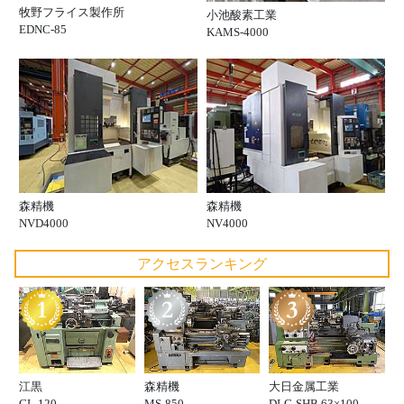
牧野フライス製作所
小池酸素工業
EDNC-85
KAMS-4000
森精機
森精機
NVD4000
NV4000
アクセスランキング
江黒
森精機
大日金属工業
GL-120
MS-850
DLG-SHB 63×100