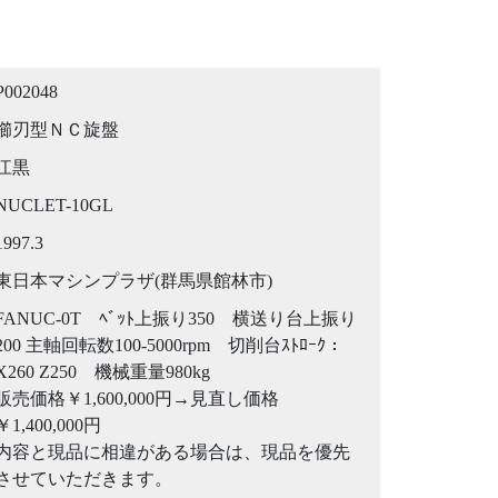
P002048
櫛刃型ＮＣ旋盤
江黒
NUCLET-10GL
1997.3
東日本マシンプラザ(群馬県館林市)
FANUC-0T ﾍﾞｯﾄ上振り350 横送り台上振り
200 主軸回転数100-5000rpm 切削台ｽﾄﾛｰｸ：
X260 Z250 機械重量980kg
販売価格￥1,600,000円→見直し価格
￥1,400,000円
内容と現品に相違がある場合は、現品を優先
させていただきます。