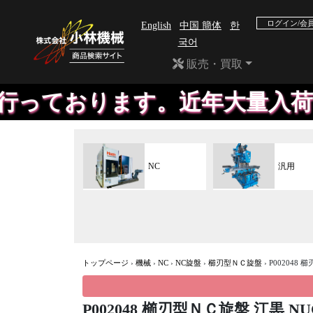
ログイン/会
English
中国 簡体
한
국어
販売・買取
おります。近年大量入荷のため
NC
汎用
トップページ
›
機械
›
NC
›
NC旋盤
›
櫛刃型ＮＣ旋盤
›
P002048 
P002048 櫛刃型ＮＣ旋盤 江黒 NUC