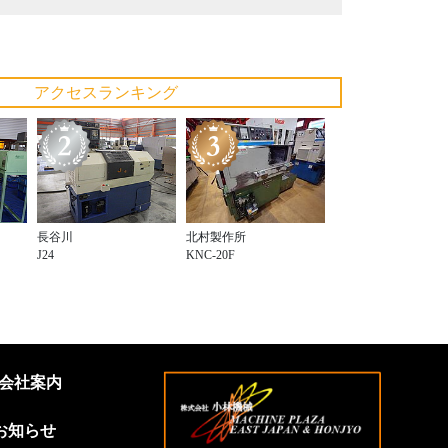
アクセスランキング
長谷川
北村製作所
J24
KNC-20F
会社案内
お知らせ