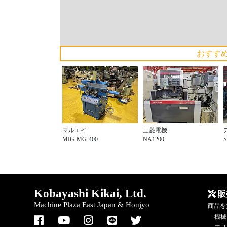
おすす
マルエイ
三菱電機
MIG-MG-400
NA1200
S
Kobayashi Kikai, Ltd.
販
Machine Plaza East Japan & Honjyo
商品を
機械