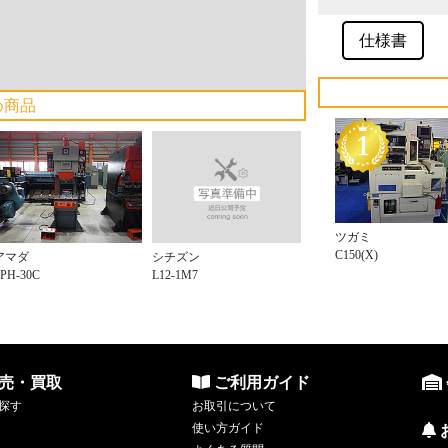
仕様書
め商品
ツガミ
C150(X)
シチズン
アマダ
L12-1M7
PH-30C
売・買取
ご利用ガイド
探す
お取引について
使い方ガイド