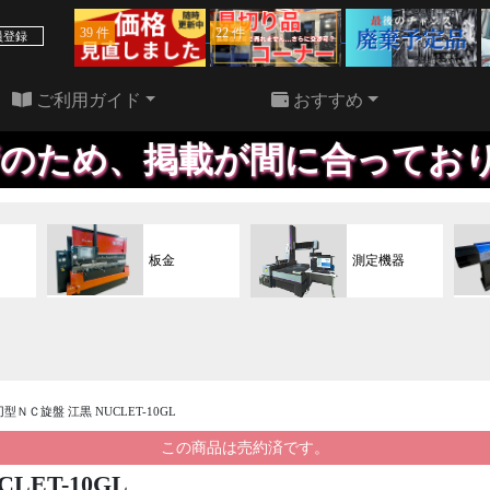
39 件
22 件
員登録
ご利用ガイド
おすすめ
、掲載が間に合っておりません
板金
測定機器
櫛刃型ＮＣ旋盤 江黒 NUCLET-10GL
この商品は売約済です。
LET-10GL