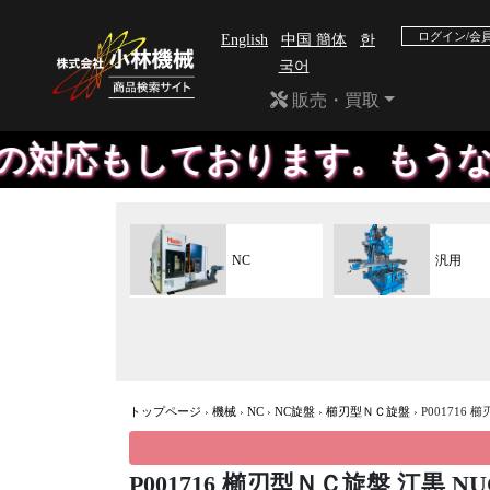
ログイン/会
English
中国 簡体
한
국어
販売・買取
応もしております。もうなくな
NC
汎用
トップページ
›
機械
›
NC
›
NC旋盤
›
櫛刃型ＮＣ旋盤
›
P001716 
P001716 櫛刃型ＮＣ旋盤 江黒 NUC