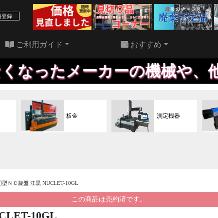
39 件
22 件
員登録
ご利用ガイド
おすすめ
ったメーカーの機械や、他社で買
板金
測定機器
櫛刃型ＮＣ旋盤 江黒 NUCLET-10GL
この商品は売約済です。
LET-10GL