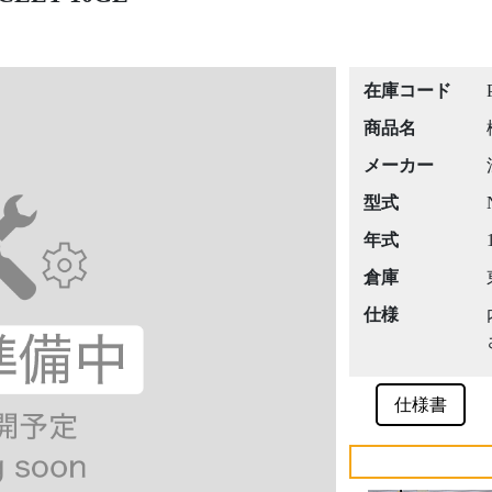
在庫コード
商品名
メーカー
型式
年式
倉庫
仕様
仕様書