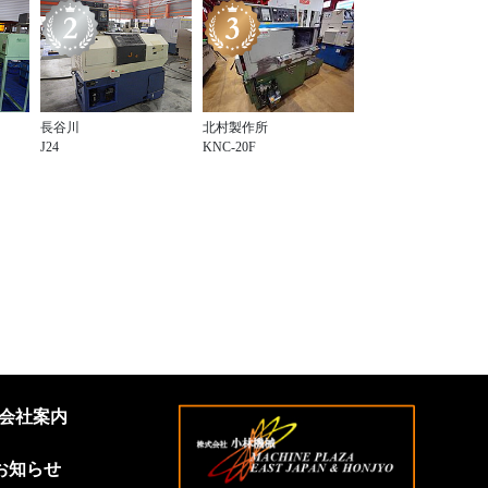
長谷川
北村製作所
J24
KNC-20F
会社案内
お知らせ