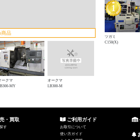
め商品
ツガミ
C150(X)
オークマ
オークマ
LB300-M
LB300-MY
売・買取
ご利用ガイド
探す
お取引について
使い方ガイド