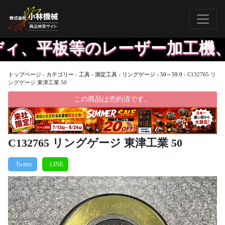
ディ、平板等のレーザー加工機、
トップページ
›
カテゴリー
›
工具
›
測定工具
›
リングゲージ
›
50～59.9
›
C132765 リ
ングゲージ 東津工業 50
この商品は売約済です。
C132765 リングゲージ 東津工業 50