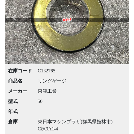
Previous
Next
売約済
在庫コード
C132765
商品名
リングゲージ
メーカー
東津工業
型式
50
年式
倉庫
東日本マシンプラザ(群馬県館林市)
C棟9A1-4