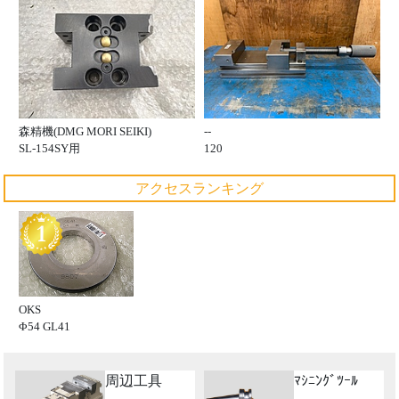
森精機(DMG MORI SEIKI)
--
SL-154SY用
120
アクセスランキング
OKS
Φ54 GL41
周辺工具
ﾏｼﾆﾝｸﾞﾂｰﾙ