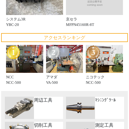
京セラ
システム3R
MFPN45160R-8T
YBC-20
アクセスランキング
NCC
アマダ
ニコテック
NCC-500
VA-500
NCC-500
周辺工具
ﾏｼﾆﾝｸﾞﾂｰﾙ
切削工具
測定工具