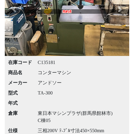
Previous
Next
売約済
在庫コード
C135181
商品名
コンターマシン
メーカー
アンドソー
型式
TA-300
年式
倉庫
東日本マシンプラザ(群馬県館林市)
C棟05
仕様
三相200V ﾃ-ﾌﾞﾙ寸法450×550mm