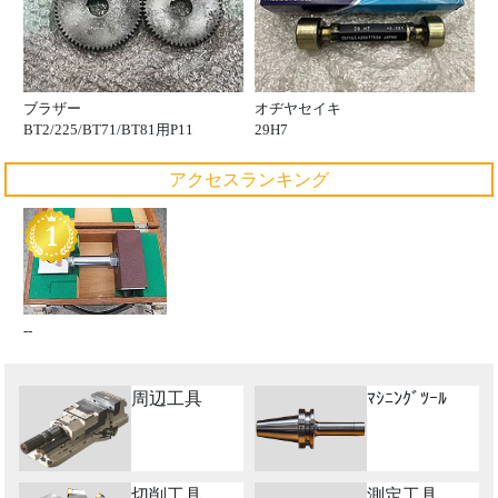
ブラザー
オヂヤセイキ
BT2/225/BT71/BT81用P11
29H7
アクセスランキング
--
周辺工具
ﾏｼﾆﾝｸﾞﾂｰﾙ
切削工具
測定工具