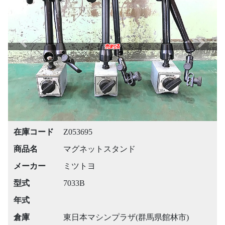
Previous
Next
売約済
在庫コード
Z053695
商品名
マグネットスタンド
メーカー
ミツトヨ
型式
7033B
年式
倉庫
東日本マシンプラザ(群馬県館林市)