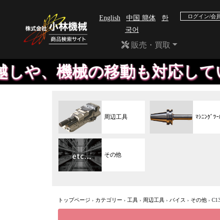
ログイン/会
English
中国 簡体
한
국어
販売・買取
機械の移動も対応しています。セ
周辺工具
ﾏｼﾆﾝｸﾞﾂｰ
その他
トップページ
›
カテゴリー
›
工具
›
周辺工具
›
バイス
›
その他
›
C1