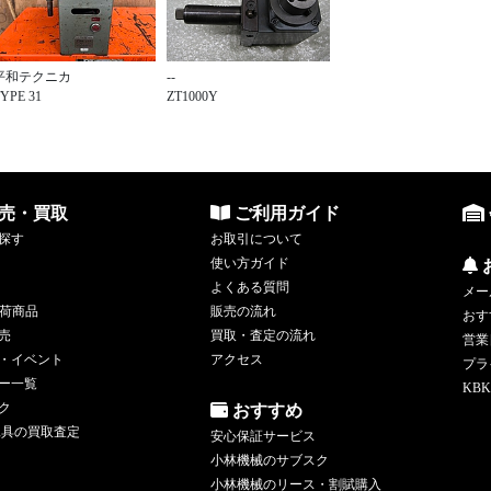
平和テクニカ
--
YPE 31
ZT1000Y
売・買取
ご利用ガイド
探す
お取引について
使い方ガイド
よくある質問
メー
荷商品
販売の流れ
おす
売
買取・査定の流れ
営業
・イベント
アクセス
プラ
ー一覧
KBK
ク
おすすめ
工具の買取査定
安心保証サービス
小林機械のサブスク
小林機械のリース・割賦購入