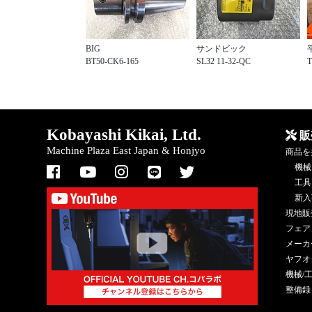
BIG
サンドビック
BT50-CK6-165
SL32 11-32-QC
T
Kobayashi Kikai, Ltd.
販
Machine Plaza East Japan & Honjyo
商品を
機械
工具
新入
現地販
フェア
メーカ
ヤフオ
機械/
整備録