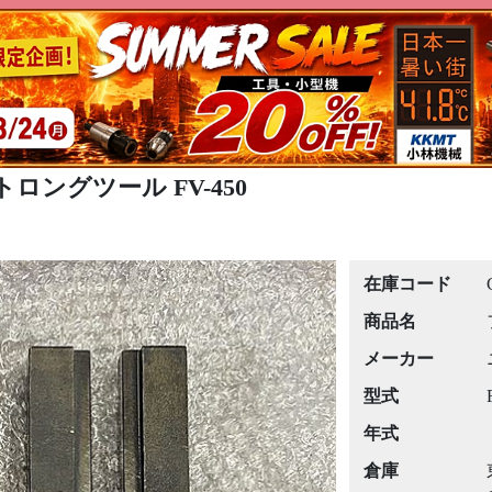
トロングツール FV-450
在庫コード
商品名
メーカー
型式
年式
倉庫