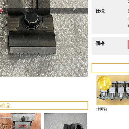
Next
済
仕様
価格
め商品
津田駒