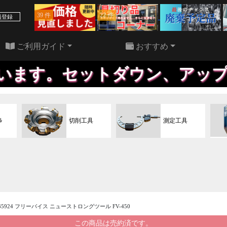
39 件
22 件
員登録
ご利用ガイド
おすすめ
ットダウン、アップも、自社で
ﾙ
切削工具
測定工具
35924 フリーバイス ニューストロングツール FV-450
この商品は売約済です。