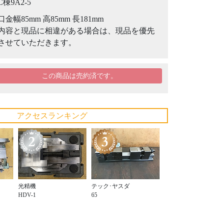
C棟9A2-5
口金幅85mm 高85mm 長181mm
内容と現品に相違がある場合は、現品を優先
させていただきます。
この商品は売約済です。
アクセスランキング
光精機
テック･ヤスダ
HDV-1
65