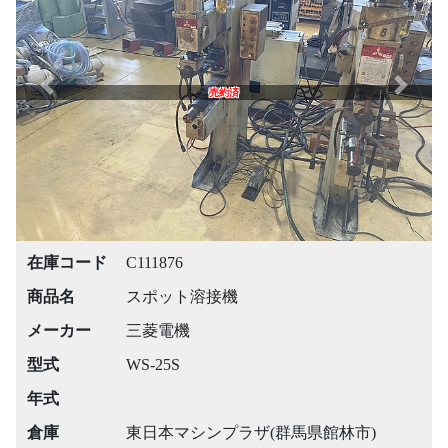
Previous
Next
売約済
在庫コード
C111876
商品名
スポット溶接機
メーカー
三菱電機
型式
WS-25S
年式
倉庫
東日本マシンプラザ(群馬県館林市)