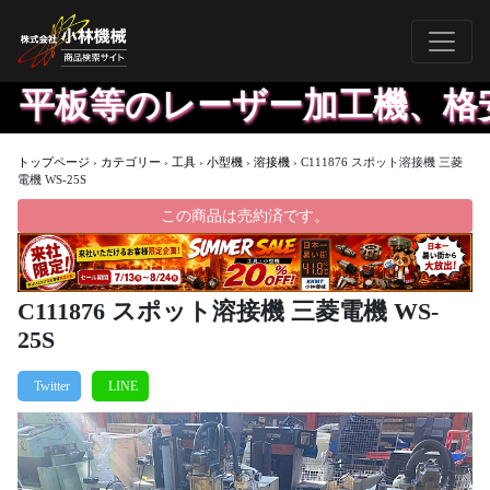
、平板等のレーザー加工機、格安
トップページ
›
カテゴリー
›
工具
›
小型機
›
溶接機
›
C111876 スポット溶接機 三菱
電機 WS-25S
この商品は売約済です。
C111876 スポット溶接機 三菱電機 WS-
25S