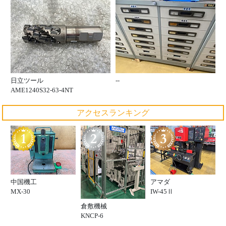
日立ツール
--
AME1240S32-63-4NT
アクセスランキング
中国機工
アマダ
MX-30
IW-45Ⅱ
倉敷機械
KNCP-6