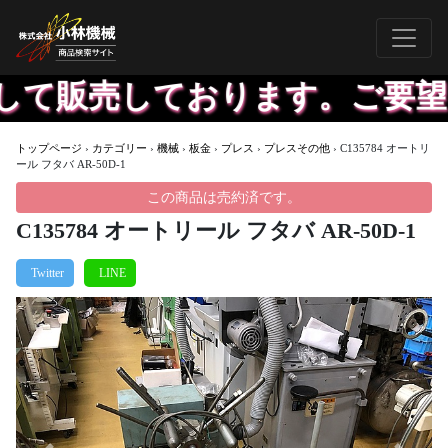
て販売しております。ご要望に
トップページ
›
カテゴリー
›
機械
›
板金
›
プレス
›
プレスその他
›
C135784 オートリ
ール フタバ AR-50D-1
この商品は売約済です。
C135784 オートリール フタバ AR-50D-1