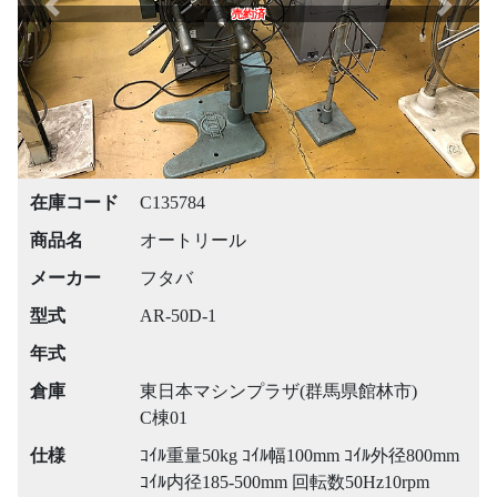
Previous
Next
売約済
在庫コード
C135784
商品名
オートリール
メーカー
フタバ
型式
AR-50D-1
年式
倉庫
東日本マシンプラザ(群馬県館林市)
C棟01
仕様
ｺｲﾙ重量50kg ｺｲﾙ幅100mm ｺｲﾙ外径800mm
ｺｲﾙ内径185-500mm 回転数50Hz10rpm