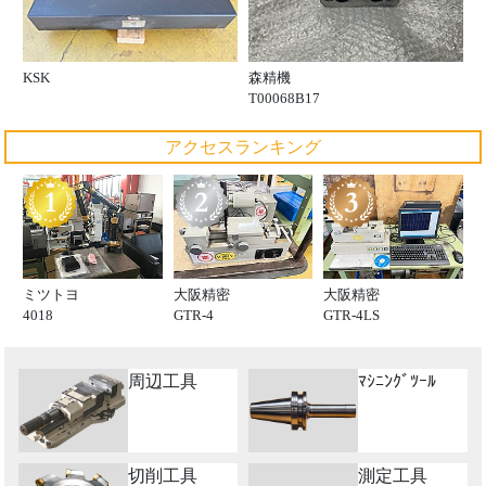
KSK
森精機
T00068B17
アクセスランキング
ミツトヨ
大阪精密
大阪精密
4018
GTR-4
GTR-4LS
周辺工具
ﾏｼﾆﾝｸﾞﾂｰﾙ
切削工具
測定工具