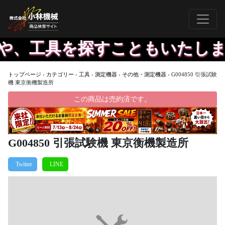
や、工具を探すこともいたしま
トップページ
›
カテゴリー
›
工具
›
測定機器
›
その他・測定機器
›
G004850 引張試験
機 東京衡機製造所
この商品は売約済です。
G004850 引張試験機 東京衡機製造所