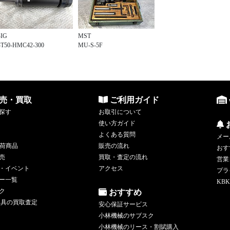
BIG
MST
T50-HMC42-300
MU-S-5F
売・買取
ご利用ガイド
探す
お取引について
使い方ガイド
よくある質問
メー
荷商品
販売の流れ
おす
売
買取・査定の流れ
営業
・イベント
アクセス
プラ
ー一覧
KBK
ク
おすすめ
工具の買取査定
安心保証サービス
小林機械のサブスク
小林機械のリース・割賦購入