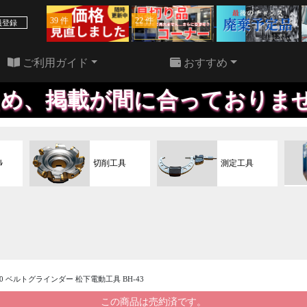
39 件
22 件
員登録
ご利用ガイド
おすすめ
間に合っておりません、お問い
ﾙ
切削工具
測定工具
880 ベルトグラインダー 松下電動工具 BH-43
この商品は売約済です。