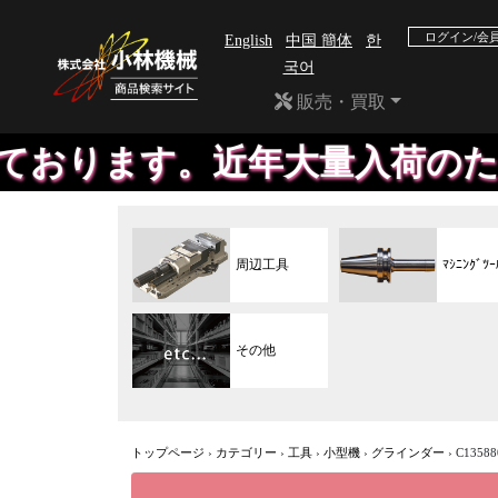
ログイン/会
English
中国 簡体
한
국어
販売・買取
。近年大量入荷のため、掲載が
周辺工具
ﾏｼﾆﾝｸﾞﾂｰ
その他
トップページ
›
カテゴリー
›
工具
›
小型機
›
グラインダー
›
C135