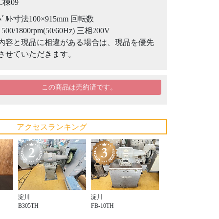
C棟09
ﾍﾞﾙﾄ寸法100×915mm 回転数
1500/1800rpm(50/60Hz) 三相200V
内容と現品に相違がある場合は、現品を優先
させていただきます。
この商品は売約済です。
アクセスランキング
淀川
淀川
B305TH
FB-10TH