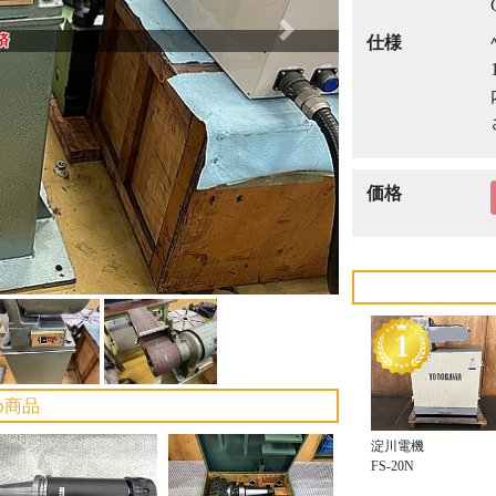
Next
済
仕様
価格
め商品
淀川電機
FS-20N