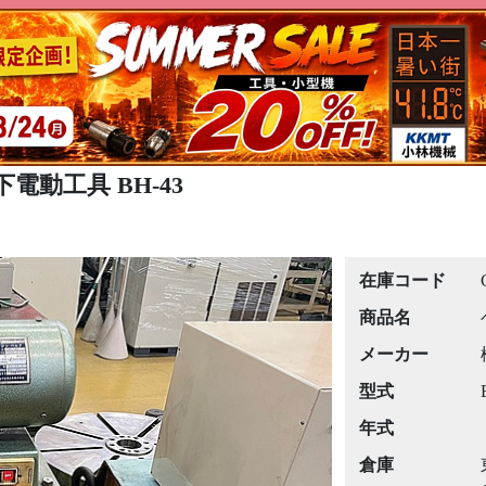
下電動工具 BH-43
在庫コード
商品名
メーカー
型式
年式
倉庫