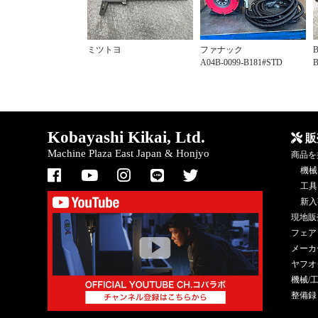
ミツトヨ
ファナック
A04B-0099-B181#STD
B
Kobayashi Kikai, Ltd.
販
Machine Plaza East Japan & Honjyo
商品を
機械
工具
新入
現地販
フェア
メーカ
ヤフオ
機械/
整備録