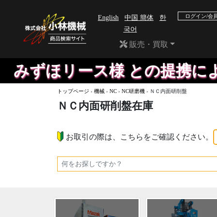
ログイン/会
English
中国 簡体
한
국어
販売・買取
ずほリース様 との提携により、
トップページ
›
機械
›
NC
›
NC研磨機
›
ＮＣ内面研削盤
ＮＣ内面研削盤在庫
お取引の際は、こちらをご確認ください。