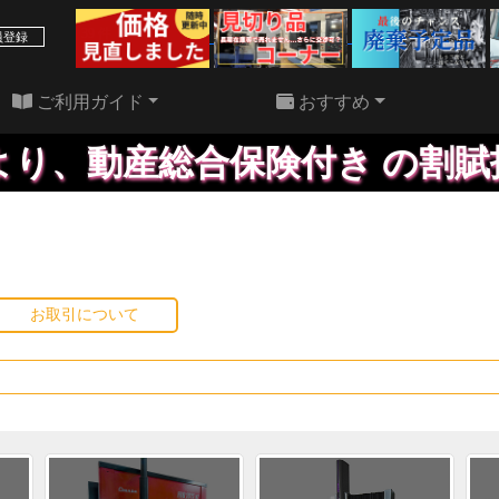
39 件
22 件
員登録
ご利用ガイド
おすすめ
動産総合保険付き の割賦払い
お取引について