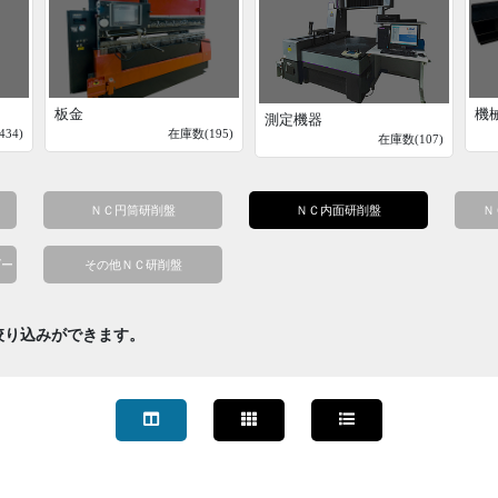
板金
機
測定機器
34)
在庫数(195)
在庫数(107)
ＮＣ円筒研削盤
ＮＣ内面研削盤
Ｎ
ダー
その他ＮＣ研削盤
絞り込みができます。