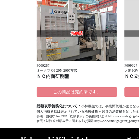
売約済
P009327
P009287
太陽 IGV
オークマ GI-20N 2007年製
ＮＣ立
ＮＣ内面研削盤
この商品は売約済です。
総額表示義務化について：
小林機械では、事業間取引が主とな
個人消費者様は表示されている税抜価格＋10％の消費税を足した
参照：国税庁 No.6902「総額表示」の義務付けより https://www.nta.go.jp/taxes/shir
参照：財務省 総額表示に関する主な質問 https://www.mof.go.jp/tax_policy/summa