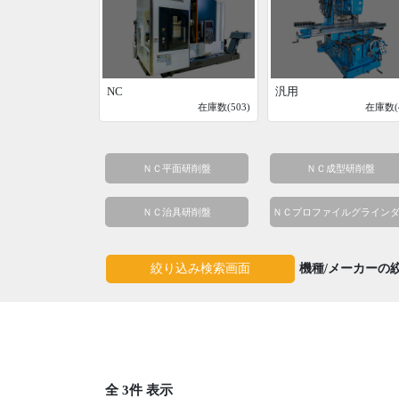
NC
汎用
在庫数(503)
在庫数(4
ＮＣ平面研削盤
ＮＣ成型研削盤
ＮＣ治具研削盤
ＮＣプロファイルグライン
機種/メーカーの
絞り込み検索画面
全 3件 表示