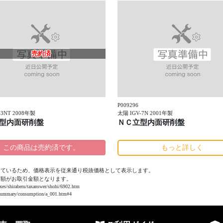
売約済
P009296
-3NT 2008年製
太陽 IGV-7N 2001年製
型内面研削盤
ＮＣ立型内面研削盤
この商品は売約済です。
もっと詳しく
っているため、価格表示を従来通り税抜価格として表示します。
金額がお取引金額となります。
aberu/taxanswer/shohi/6902.htm
ry/consumption/a_001.htm#4