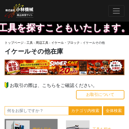
具を探すこともいたします。欲
トップページ
›
工具
›
周辺工具
›
イケール・ブロック
›
イケールその他
イケールその他在庫
お取引の際は、こちらをご確認ください。
お取引について