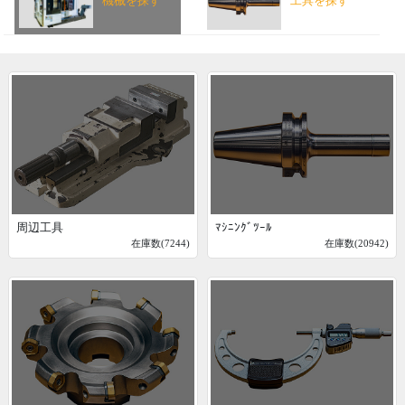
機械を探す
工具を探す
周辺工具
ﾏｼﾆﾝｸﾞﾂｰﾙ
在庫数(7244)
在庫数(20942)