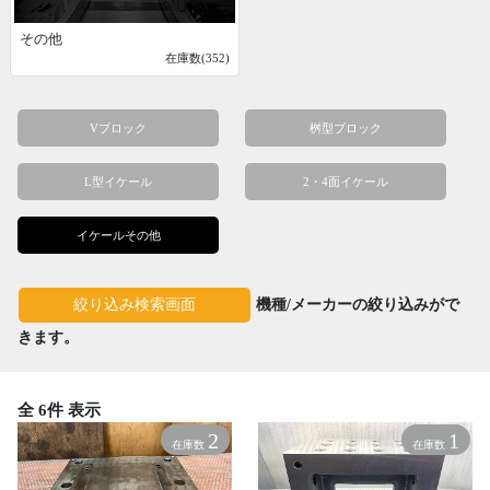
その他
在庫数(352)
Vブロック
桝型ブロック
L型イケール
2・4面イケール
イケールその他
機種/メーカーの絞り込みがで
絞り込み検索画面
きます。
全 6件 表示
2
1
在庫数
在庫数