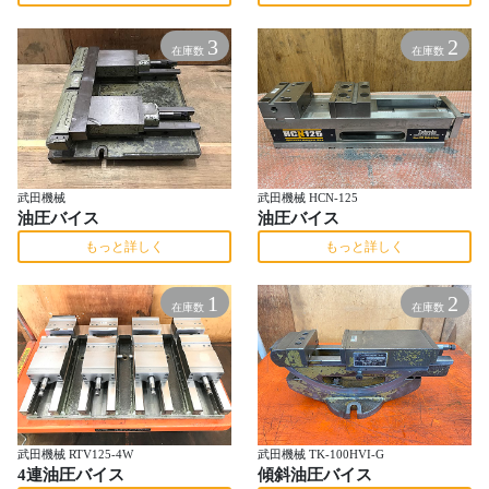
3
2
在庫数
在庫数
武田機械
武田機械 HCN-125
油圧バイス
油圧バイス
もっと詳しく
もっと詳しく
1
2
在庫数
在庫数
武田機械 RTV125-4W
武田機械 TK-100HVI-G
4連油圧バイス
傾斜油圧バイス