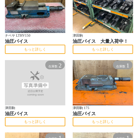
ナベヤ LTHV150
津田駒
油圧バイス
油圧バイス 大量入荷中！
もっと詳しく
もっと詳しく
2
1
在庫数
在庫数
津田駒
津田駒 175
油圧バイス
油圧バイス
もっと詳しく
もっと詳しく
1
1