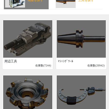
機械を探す
工具を探す
周辺工具
ﾏｼﾆﾝｸﾞﾂｰﾙ
在庫数(7244)
在庫数(20942)