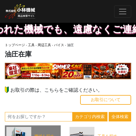
も、遠慮なくご連絡ください。
トップページ
›
工具
›
周辺工具
›
バイス
›
油圧
油圧在庫
お取引の際は、こちらをご確認ください。
お取引について