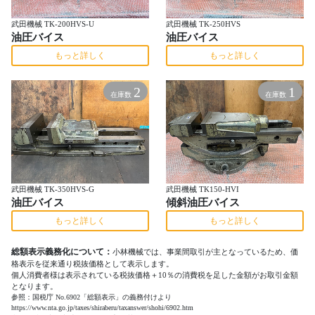
武田機械 TK-200HVS-U
武田機械 TK-250HVS
油圧バイス
油圧バイス
もっと詳しく
もっと詳しく
2
1
在庫数
在庫数
武田機械 TK-350HVS-G
武田機械 TK150-HVI
油圧バイス
傾斜油圧バイス
もっと詳しく
もっと詳しく
総額表示義務化について：
小林機械では、事業間取引が主となっているため、価
格表示を従来通り税抜価格として表示します。
個人消費者様は表示されている税抜価格＋10％の消費税を足した金額がお取引金額
となります。
参照：国税庁 No.6902「総額表示」の義務付けより
https://www.nta.go.jp/taxes/shiraberu/taxanswer/shohi/6902.htm