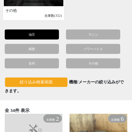
その他
在庫数(352)
油圧
マシン
精密
パワーバイス
並列
その他
機種/メーカーの絞り込みがで
絞り込み検索画面
きます。
全 34件 表示
2
6
在庫数
在庫数