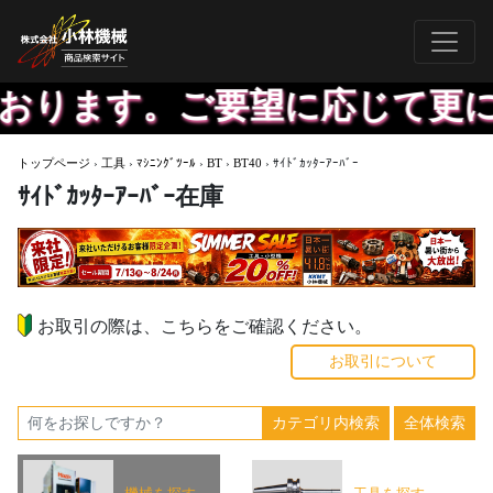
ます。ご要望に応じて更に精度
トップページ
›
工具
›
ﾏｼﾆﾝｸﾞﾂｰﾙ
›
BT
›
BT40
›
ｻｲﾄﾞｶｯﾀｰｱｰﾊﾞｰ
ｻｲﾄﾞｶｯﾀｰｱｰﾊﾞｰ在庫
お取引の際は、こちらをご確認ください。
お取引について