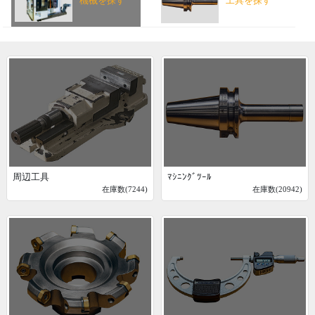
機械を探す
工具を探す
周辺工具
ﾏｼﾆﾝｸﾞﾂｰﾙ
在庫数(7244)
在庫数(20942)