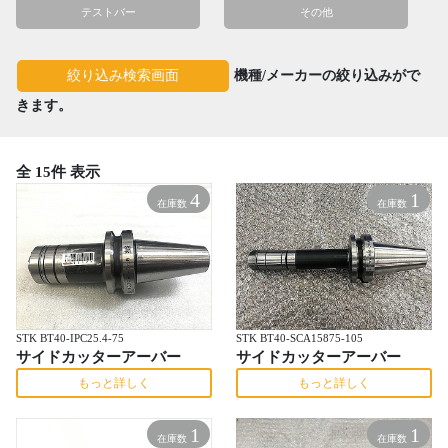
テストバー
その他
機種/メーカーの絞り込みがで
絞り込み検索画面
きます。
全 15件 表示
4
1
在庫数
在庫数
STK BT40-IPC25.4-75
STK BT40-SCA15875-105
サイドカッターアーバー
サイドカッターアーバー
もっと詳しく
もっと詳しく
1
1
在庫数
在庫数