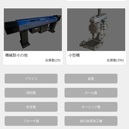
機械類その他
小型機
在庫数(29)
在庫数(390)
フライス
旋盤
研削盤
ボール盤
転造盤
ホーニング盤
ブローチ盤
細穴放電加工機