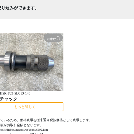
絞り込みができます。
3
在庫数
SK-F63-SLC13-145
チャック
もっと詳しく
っているため、価格表示を従来通り税抜価格として表示します。
金額がお取引金額となります。
aberu/taxanswer/shohi/6902.htm