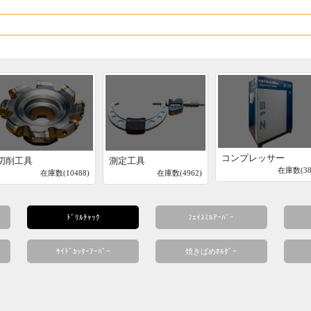
コンプレッサー
切削工具
測定工具
在庫数(38
在庫数(10488)
在庫数(4962)
ﾄﾞﾘﾙﾁｬｯｸ
ﾌｪｲｽﾐﾙｱｰﾊﾞｰ
ｻｲﾄﾞｶｯﾀｰｱｰﾊﾞｰ
焼きばめﾎﾙﾀﾞｰ