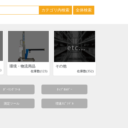
環境・物流用品
その他
)
在庫数(123)
在庫数(352)
ﾎﾞｰﾘﾝｸﾞﾂｰﾙ
ﾀｯﾌﾟﾎﾙﾀﾞｰ
測定ツール
増速ｽﾋﾟﾝﾄﾞﾙ