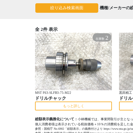
機種/メーカーの
絞り込み検索画面
全 2件 表示
2
在庫数
MST F63-SLFB3-75-M22
黒田精工 H
ドリルチャック
ドリル
もっと詳しく
総額表示義務化について：
小林機械では、事業間取引が主とな
個人消費者様は表示されている税抜価格＋10％の消費税を足した
参照：国税庁 No.6902「総額表示」の義務付けより https://www.nta.go.jp/taxes/shir