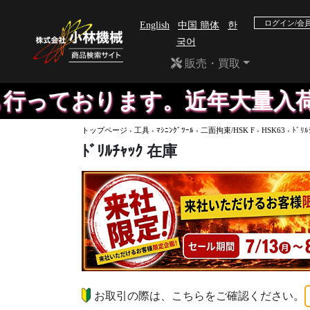
ログイン/会
English
中国 簡体
한
국어
販売・買取
ております。近年大量入荷のた
トップページ
›
工具
›
ﾏｼﾆﾝｸﾞﾂｰﾙ
›
二面拘束/HSK F
›
HSK63
›
ﾄﾞﾘﾙ
ﾄﾞﾘﾙﾁｬｯｸ 在庫
お取引の際は、こちらをご確認ください。