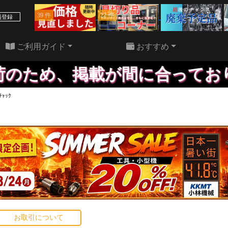
39 件
22 件
員登録
ご利用ガイド
おすすめ
め、掲載が間に合っておりませ
ﾁｬｯｸ
お取引について