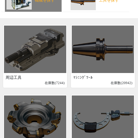
機械を探す
工具を探す
周辺工具
ﾏｼﾆﾝｸﾞﾂｰﾙ
在庫数(7244)
在庫数(20942)