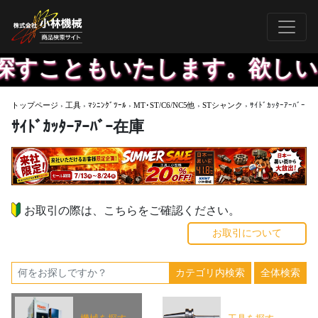
こともいたします。欲しいもの
トップページ
›
工具
›
ﾏｼﾆﾝｸﾞﾂｰﾙ
›
MT･ST/C6/NC5他
›
STシャンク
›
ｻｲﾄﾞｶｯﾀｰｱｰﾊﾞｰ
ｻｲﾄﾞｶｯﾀｰｱｰﾊﾞｰ在庫
お取引の際は、こちらをご確認ください。
お取引について