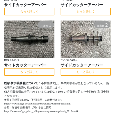
BIG S45-4
BIG S45-6
サイドカッターアーバー
サイドカッターアーバー
もっと詳しく
もっと詳しく
1
2
在庫数
在庫数
BIG SA40-3
BIG SA50U-4
サイドカッターアーバー
サイドカッターアーバー
もっと詳しく
もっと詳しく
総額表示義務化について：
小林機械では、事業間取引が主となっているため、価
格表示を従来通り税抜価格として表示します。
個人消費者様は表示されている税抜価格＋10％の消費税を足した金額がお取引金額
となります。
参照：国税庁 No.6902「総額表示」の義務付けより
https://www.nta.go.jp/taxes/shiraberu/taxanswer/shohi/6902.htm
参照：財務省 総額表示に関する主な質問
https://www.mof.go.jp/tax_policy/summary/consumption/a_001.htm#4