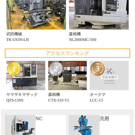
武田機械
森精機
TK-US3N-LH
NL2000MC/500
アクセスランキング
オークマ
ヤマザキマザック
森精機
LCC-15
QTS-150S
CTX-310 V1
NC
汎用