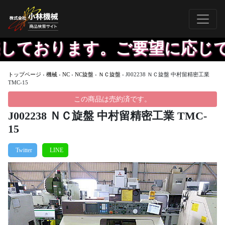
しております。ご要望に応じて
トップページ
›
機械
›
NC
›
NC旋盤
›
ＮＣ旋盤
›
J002238 ＮＣ旋盤 中村留精密工業
TMC-15
この商品は売約済です。
J002238 ＮＣ旋盤 中村留精密工業 TMC-
15