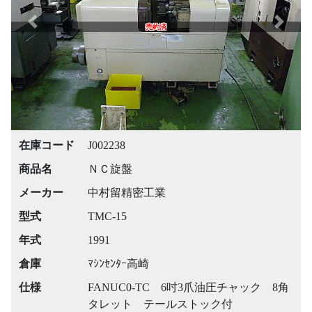
Previous
Next
売約済
在庫コード
J002238
商品名
ＮＣ旋盤
メーカー
中村留精密工業
型式
TMC-15
年式
1991
倉庫
ﾏｼﾝｾﾝﾀｰ高崎
仕様
FANUC0-TC 6吋3爪油圧チャック 8角
タレット テールストック付