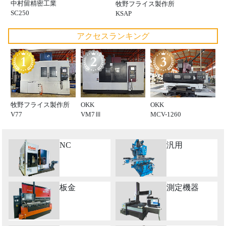
中村留精密工業
牧野フライス製作所
SC250
KSAP
アクセスランキング
牧野フライス製作所
OKK
OKK
V77
VM7Ⅲ
MCV-1260
NC
汎用
板金
測定機器