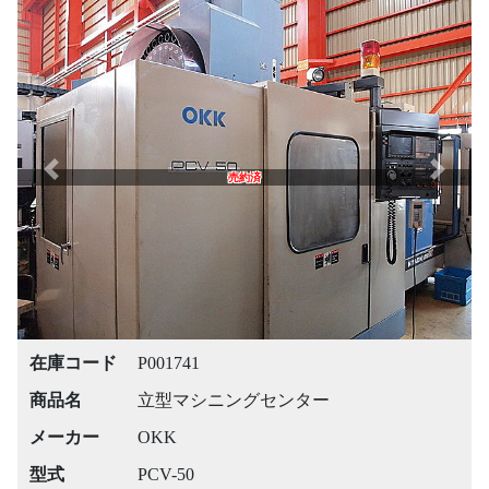
Previous
Next
売約済
在庫コード
P001741
商品名
立型マシニングセンター
メーカー
OKK
型式
PCV-50