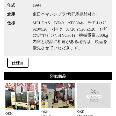
年式
1994
倉庫
東日本マシンプラザ(群馬県館林市)
仕様
MELDAS BT40 ATC30本 ﾃｰﾌﾞﾙｻｲｽﾞ
920×520 ｽﾄﾛｰｸ：X720 Y520 Z520 ｲﾝﾃﾞ
ｯｸｽ付(ﾂﾀﾞｺﾏ/THNC301) 機械重量5200kg
内容と現品に相違がある場合は、現品を
優先させていただきます。
仕様書
類似商品
OKK
OKK
OKK