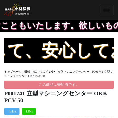
ともいたします。欲しいもの登
、安心してお
トップページ
›
機械
›
NC
›
ﾏｼﾆﾝｸﾞｾﾝﾀｰ
›
立型マシニングセンター
›
P001741 立型マ
シニングセンター OKK PCV-50
この商品は売約済です。
P001741 立型マシニングセンター OKK
PCV-50