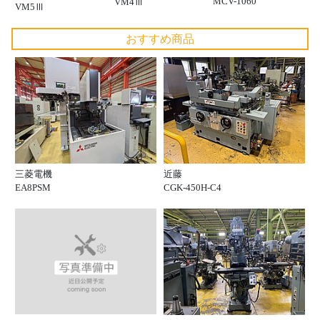
MCV-1060
VM4Ⅲ
VM5Ⅲ
おすすめ商品
三菱電機
近藤
EA8PSM
CGK-450H-C4