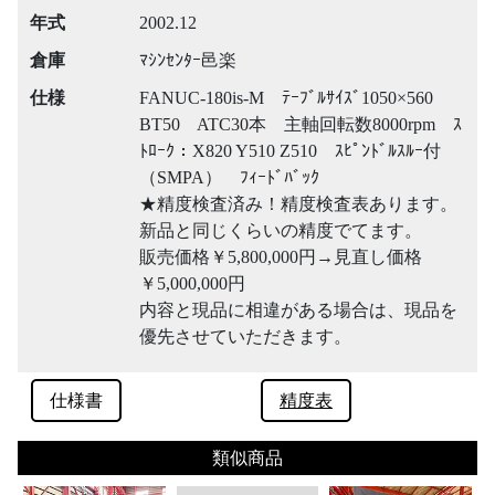
年式
2002.12
倉庫
ﾏｼﾝｾﾝﾀｰ邑楽
仕様
FANUC-180is-M ﾃｰﾌﾞﾙｻｲｽﾞ1050×560
BT50 ATC30本 主軸回転数8000rpm ｽ
ﾄﾛｰｸ：X820 Y510 Z510 ｽﾋﾟﾝﾄﾞﾙｽﾙｰ付
（SMPA） ﾌｨｰﾄﾞﾊﾞｯｸ
★精度検査済み！精度検査表あります。
新品と同じくらいの精度でてます。
販売価格￥5,800,000円→見直し価格
￥5,000,000円
内容と現品に相違がある場合は、現品を
優先させていただきます。
仕様書
精度表
類似商品