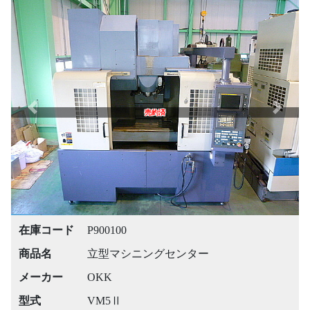
Previous
Next
売約済
在庫コード
P900100
商品名
立型マシニングセンター
メーカー
OKK
型式
VM5Ⅱ