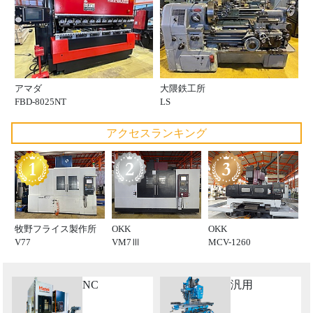
アマダ
大隈鉄工所
FBD-8025NT
LS
アクセスランキング
牧野フライス製作所
OKK
OKK
V77
VM7Ⅲ
MCV-1260
NC
汎用