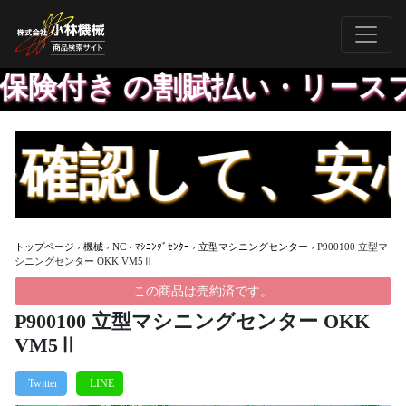
険付き の割賦払い・リースプ
認して、安心し
トップページ
›
機械
›
NC
›
ﾏｼﾆﾝｸﾞｾﾝﾀｰ
›
立型マシニングセンター
›
P900100 立型マ
シニングセンター OKK VM5Ⅱ
この商品は売約済です。
P900100 立型マシニングセンター OKK
VM5Ⅱ