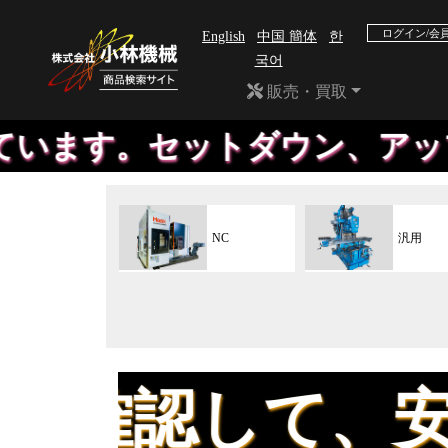
ログイン/会
English
中国 簡体
한
국어
販売・買取
セットダウン、アップも、自社
NC
汎用
して、安心して