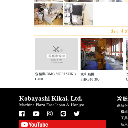
おすす
森精機(DMG MORI SEIKI)
東和精機
G100
PHKS10-300
O
Kobayashi Kikai, Ltd.
販
Machine Plaza East Japan & Honjyo
商品を
機械
工具
新入