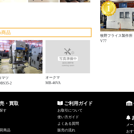
め商品
牧野フライス製作所
V77
オークマ
コマツ
MB-46VA
BS35-2
売・買取
ご利用ガイド
探す
お取引について
使い方ガイド
よくある質問
メー
荷商品
販売の流れ
おす