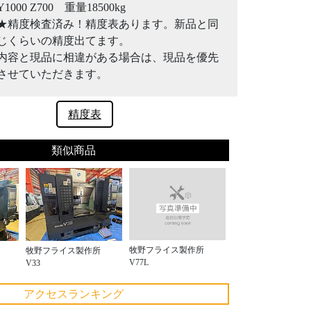
Y1000 Z700 重量18500kg
★精度検査済み！精度表あります。新品と同
じくらいの精度出てます。
内容と現品に相違がある場合は、現品を優先
させていただきます。
精度表
類似商品
牧野フライス製作所
牧野フライス製作所
V77L
V33
アクセスランキング