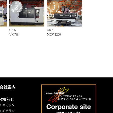
OKK
OKK
VM7Ⅲ
MCV-1260
会社案内
お知らせ
ルマガジン
すめチラシ