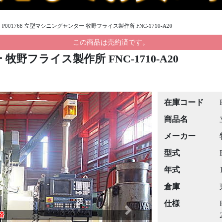
›
P001768 立型マシニングセンター 牧野フライス製作所 FNC-1710-A20
この商品は売約済です。
牧野フライス製作所 FNC-1710-A20
在庫コード
商品名
メーカー
型式
年式
倉庫
仕様
Next
済