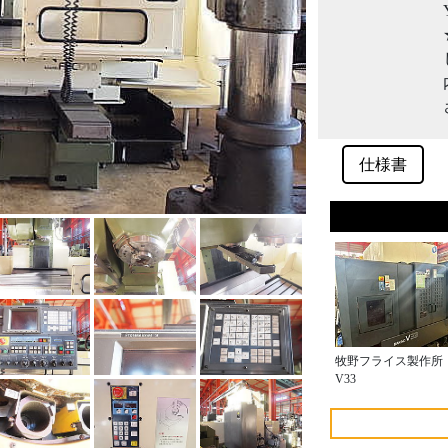
仕様書
牧野フライス製作所
V33