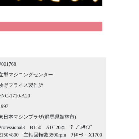
P001768
立型マシニングセンター
牧野フライス製作所
FNC-1710-A20
1997
東日本マシンプラザ(群馬県館林市)
Professional3 BT50 ATC20本 ﾃｰﾌﾞﾙｻｲｽﾞ
2150×800 主軸回転数3500rpm ｽﾄﾛｰｸ：X1700