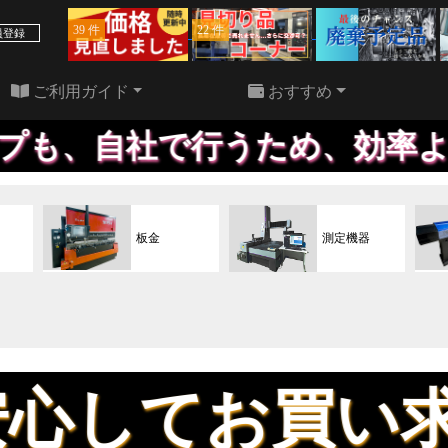
39 件
22 件
員登録
ご利用ガイド
おすすめ
で行うため、効率よく作業が進
板金
測定機器
お買い求めでき