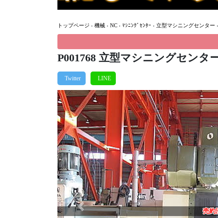
トップページ
›
機械
›
NC
›
ﾏｼﾆﾝｸﾞｾﾝﾀｰ
›
立型マシニングセンター
P001768 立型マシニングセンター 
Previous
売約