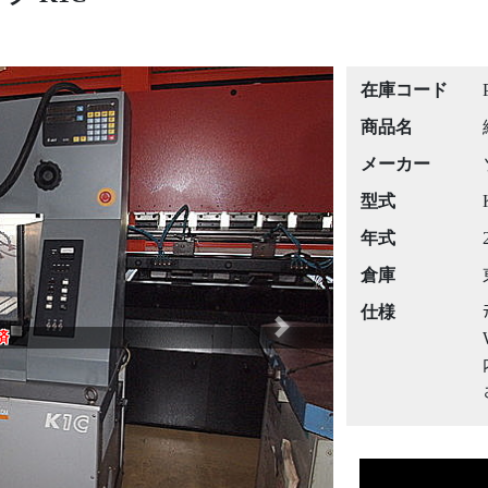
在庫コード
商品名
メーカー
型式
年式
倉庫
仕様
Next
済