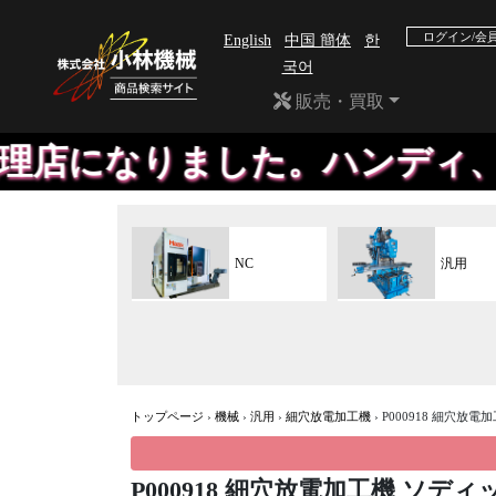
ログイン/会
English
中国 簡体
한
국어
販売・買取
なりました。ハンディ、平板等の
NC
汎用
トップページ
›
機械
›
汎用
›
細穴放電加工機
›
P000918 細穴放電
P000918 細穴放電加工機 ソディッ