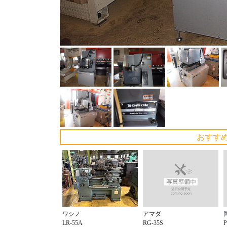
おすす
アマダ
ワシノ
RG-35S
LR-55A