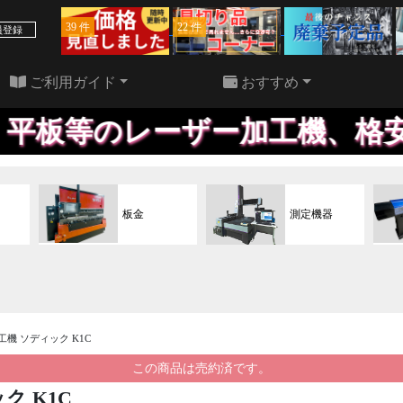
39 件
22 件
員登録
ご利用ガイド
おすすめ
レーザー加工機、格安にて販売
板金
測定機器
加工機 ソディック K1C
この商品は売約済です。
ク K1C