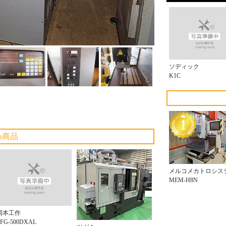
ソディック
K1C
め商品
メルコメカトロシス
MEM-H8N
岡本工作
PFG-500DXAL