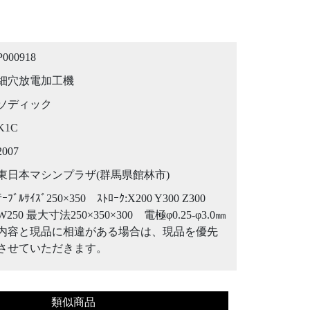
P000918
細穴放電加工機
ソディック
K1C
2007
東日本マシンプラザ(群馬県館林市)
ﾃｰﾌﾞﾙｻｲｽﾞ250×350 ｽﾄﾛｰｸ:X200 Y300 Z300
W250 最大寸法250×350×300 電極φ0.25-φ3.0㎜
内容と現品に相違がある場合は、現品を優先
させていただきます。
類似商品