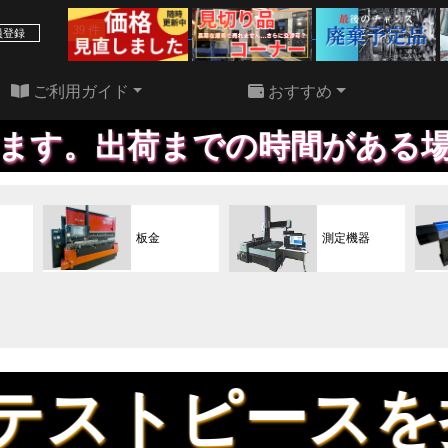
39 件
22 件
員登録
ご利用ガイド
おすすめ
出荷までの時間がある場合や、
板金
測定機器
ースを持って試