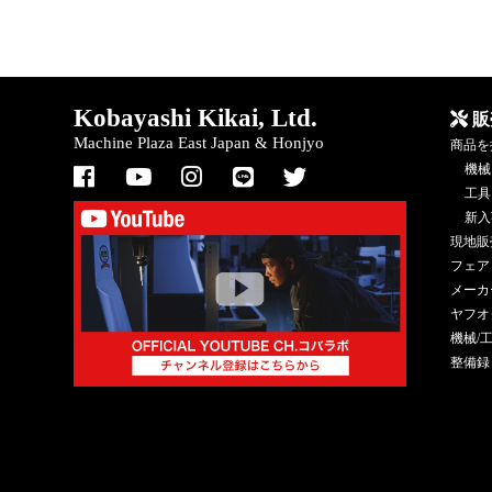
Kobayashi Kikai, Ltd.
販
Machine Plaza East Japan & Honjyo
商品を
機械
工具
新入
現地販
フェア
メーカ
ヤフオ
機械/
整備録