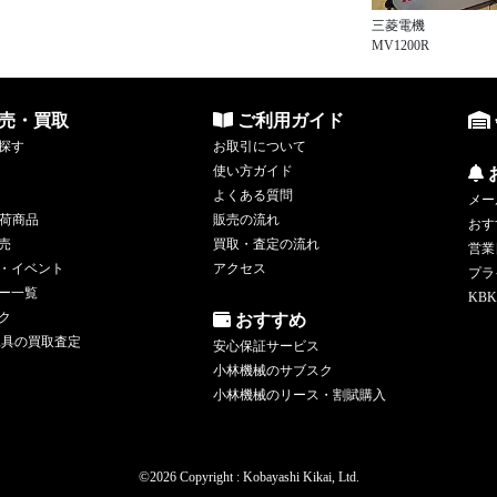
三菱電機
MV1200R
売・買取
ご利用ガイド
探す
お取引について
使い方ガイド
よくある質問
メー
荷商品
販売の流れ
おす
売
買取・査定の流れ
営業
・イベント
アクセス
プラ
ー一覧
KBK
ク
おすすめ
工具の買取査定
安心保証サービス
小林機械のサブスク
小林機械のリース・割賦購入
©
2026 Copyright : Kobayashi Kikai, Ltd.