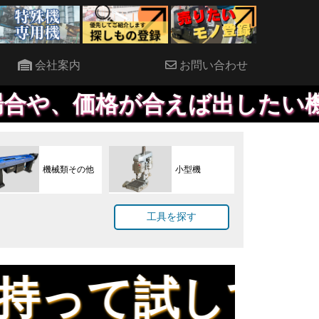
会社案内
お問い合わせ
価格が合えば出したい機械など
機械類その他
小型機
工具を探す
してください！