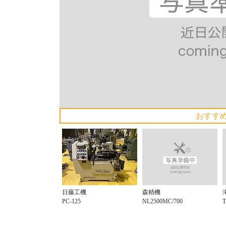
おすす
森精機
日藤工機
NL2500MC/700
T
PC-125