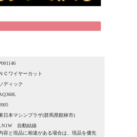
P001146
ＮＣワイヤーカット
ソディック
AQ360L
2005
東日本マシンプラザ(群馬県館林市)
LN1W 自動結線
内容と現品に相違がある場合は、現品を優先