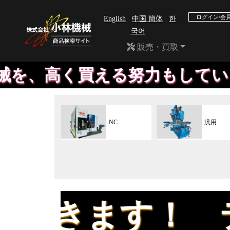
ログイン/会
English
中国 簡体
한
국어
販売・買取
、高く買える努力もしています。
NC
汎用
！ テストピ