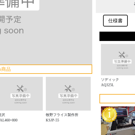
仕様書
め商品
ソディック
AQ325L
滝沢
牧野フライス製作所
AL460×800
KSJP-55