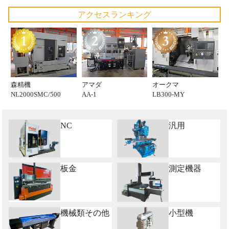
アクセスランキング
森精機
アマダ
オークマ
NL2000SMC/500
AA-1
LB300-MY
NC
汎用
板金
測定機器
機械類その他
小型機