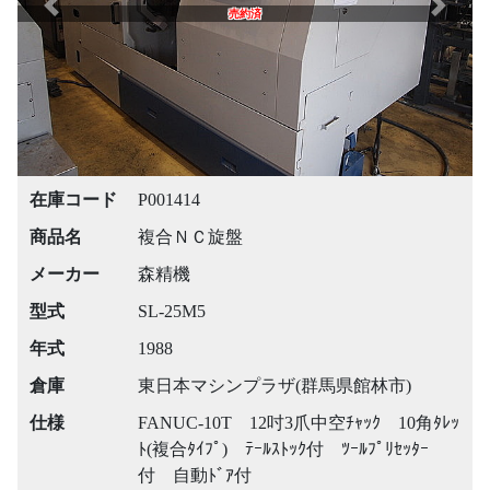
Previous
Next
売約済
在庫コード
P001414
商品名
複合ＮＣ旋盤
メーカー
森精機
型式
SL-25M5
年式
1988
倉庫
東日本マシンプラザ(群馬県館林市)
仕様
FANUC-10T 12吋3爪中空ﾁｬｯｸ 10角ﾀﾚｯ
ﾄ(複合ﾀｲﾌﾟ) ﾃｰﾙｽﾄｯｸ付 ﾂｰﾙﾌﾟﾘｾｯﾀｰ
付 自動ﾄﾞｱ付