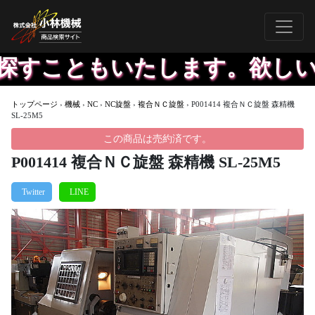
すこともいたします。欲しいも
トップページ
›
機械
›
NC
›
NC旋盤
›
複合ＮＣ旋盤
›
P001414 複合ＮＣ旋盤 森精機
SL-25M5
この商品は売約済です。
P001414 複合ＮＣ旋盤 森精機 SL-25M5