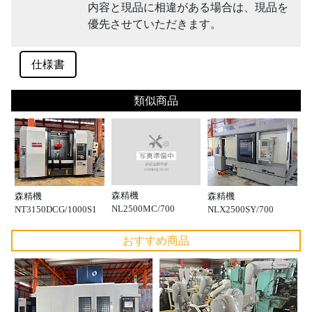
内容と現品に相違がある場合は、現品を
優先させていただきます。
仕様書
類似商品
森精機
森精機
森精機
NL2500MC/700
NT3150DCG/1000S1
NLX2500SY/700
おすすめ商品