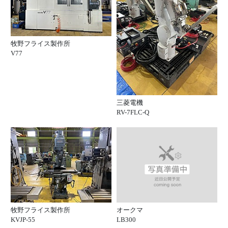
牧野フライス製作所
V77
三菱電機
RV-7FLC-Q
オークマ
牧野フライス製作所
LB300
KVJP-55