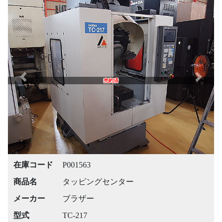
Previous
Next
売約済
在庫コード
P001563
商品名
タッピングセンター
メーカー
ブラザー
型式
TC-217