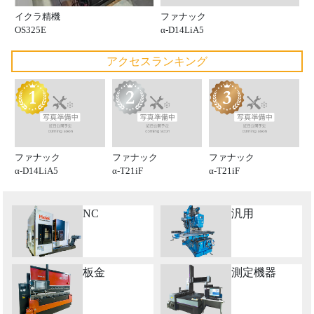
ファナック
イクラ精機
α-D14LiA5
OS325E
アクセスランキング
ファナック
ファナック
ファナック
α-D14LiA5
α-T21iF
α-T21iF
NC
汎用
板金
測定機器