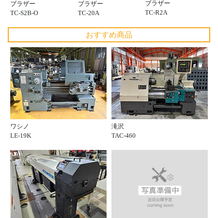
ブラザー
ブラザー
ブラザー
TC-R2A
TC-S2B-O
TC-20A
おすすめ商品
ワシノ
滝沢
LE-19K
TAC-460