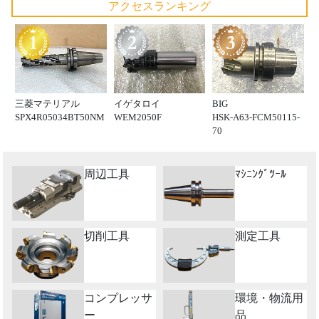
アクセスランキング
三菱マテリアル
イゲタロイ
BIG
SPX4R05034BT50NM
WEM2050F
HSK-A63-FCM50115-
70
周辺工具
ﾏｼﾆﾝｸﾞﾂｰﾙ
切削工具
測定工具
コンプレッサ
環境・物流用
ー
品