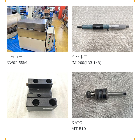
ニッコー
ミツトヨ
NW02-55M
IM-200(133-148)
--
KATO
MT-R10