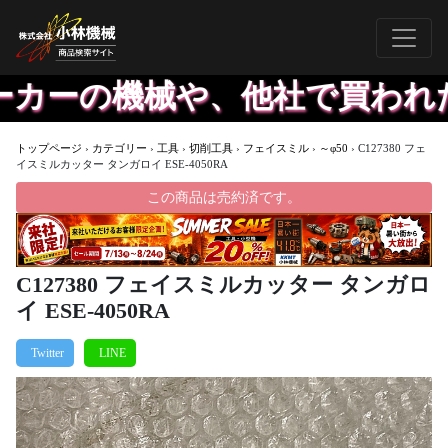
ーの機械や、他社で買われた機
トップページ
›
カテゴリー
›
工具
›
切削工具
›
フェイスミル
›
～φ50
›
C127380 フェ
イスミルカッター タンガロイ ESE-4050RA
この商品は売約済です。
C127380 フェイスミルカッター タンガロ
イ ESE-4050RA