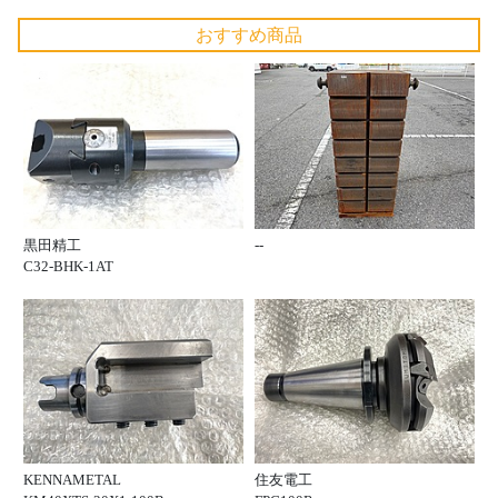
おすすめ商品
黒田精工
--
C32-BHK-1AT
KENNAMETAL
住友電工