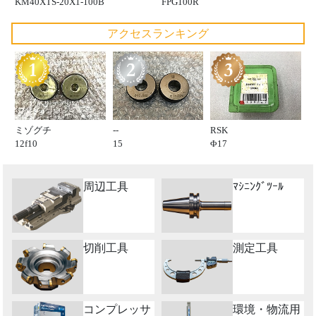
KM40XTS-20X1-100B
FPG100R
アクセスランキング
ミゾグチ
--
RSK
12f10
15
Φ17
周辺工具
ﾏｼﾆﾝｸﾞﾂｰﾙ
切削工具
測定工具
コンプレッサ
環境・物流用