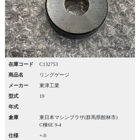
Previous
Next
在庫コード
C132753
商品名
リングゲージ
メーカー
東津工業
型式
19
年式
倉庫
東日本マシンプラザ(群馬県館林市)
C棟6E 9-4
仕様
+-0