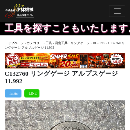
具を探すこともいたします。欲
トップページ
›
カテゴリー
›
工具
›
測定工具
›
リングゲージ
›
10～19.9
›
C132760 リ
ングゲージ アルプスゲージ 11.992
C132760 リングゲージ アルプスゲージ
11.992