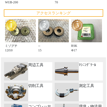
WUB-200
70
アクセスランキング
ミゾグチ
--
RSK
12f10
15
Φ17
周辺工具
ﾏｼﾆﾝｸﾞﾂｰﾙ
切削工具
測定工具
コンプレッサ
環境・物流用