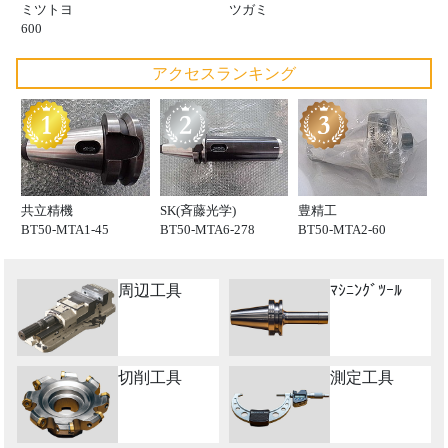
ミツトヨ
ツガミ
600
アクセスランキング
共立精機
SK(斉藤光学)
豊精工
BT50-MTA1-45
BT50-MTA6-278
BT50-MTA2-60
周辺工具
ﾏｼﾆﾝｸﾞﾂｰﾙ
切削工具
測定工具