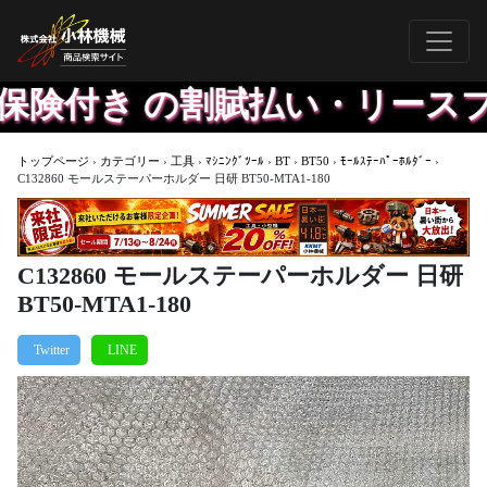
険付き の割賦払い・リースプ
トップページ
›
カテゴリー
›
工具
›
ﾏｼﾆﾝｸﾞﾂｰﾙ
›
BT
›
BT50
›
ﾓｰﾙｽﾃｰﾊﾟｰﾎﾙﾀﾞｰ
›
C132860 モールステーパーホルダー 日研 BT50-MTA1-180
C132860 モールステーパーホルダー 日研
BT50-MTA1-180