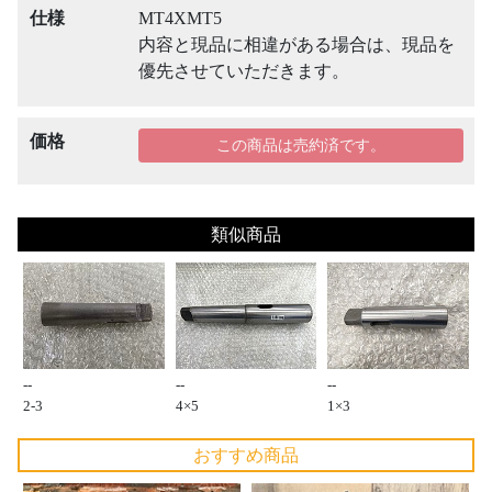
仕様
MT4XMT5
内容と現品に相違がある場合は、現品を
優先させていただきます。
価格
この商品は売約済です。
類似商品
--
--
--
2-3
4×5
1×3
おすすめ商品