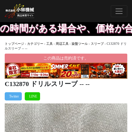
間がある場合や、価格が合えば
トップページ
›
カテゴリー
›
工具
›
周辺工具
›
旋盤ツール
›
スリーブ
›
C132870 ドリ
ルスリーブ -- --
この商品は売約済です。
C132870 ドリルスリーブ -- --