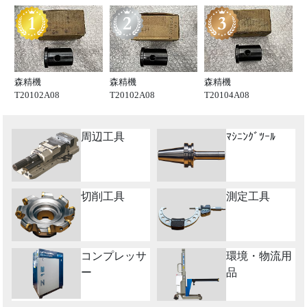
森精機
森精機
森精機
T20102A08
T20102A08
T20104A08
周辺工具
ﾏｼﾆﾝｸﾞﾂｰﾙ
切削工具
測定工具
コンプレッサ
環境・物流用
ー
品