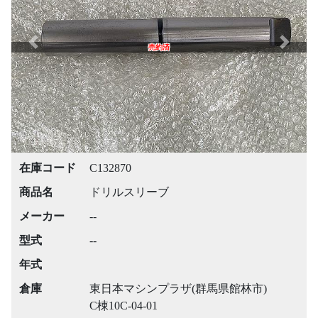
Previous
Next
売約済
在庫コード
C132870
商品名
ドリルスリーブ
メーカー
--
型式
--
年式
倉庫
東日本マシンプラザ(群馬県館林市)
C棟10C-04-01