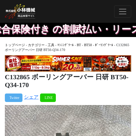
保険付き の割賦払い・リース
トップページ
›
カテゴリー
›
工具
›
ﾏｼﾆﾝｸﾞﾂｰﾙ
›
BT
›
BT50
›
ﾎﾞｰﾘﾝｸﾞﾂｰﾙ
›
C132865
ボーリングアーバー 日研 BT50-Q34-170
C132865 ボーリングアーバー 日研 BT50-
Q34-170
シェア