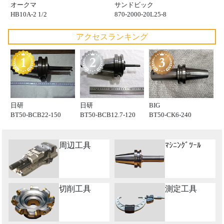
オークマ
サンドビック
HB10A-2 1/2
870-2000-20L25-8
アクセスランキング
日研
日研
BIG
BT50-BCB22-150
BT50-BCB12.7-120
BT50-CK6-240
周辺工具
ﾏｼﾆﾝｸﾞﾂｰﾙ
切削工具
測定工具