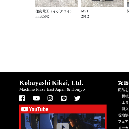
住友電工（イゲタロイ）
MST
FPE050R
201.2
Kobayashi Kikai, Ltd.
販
Machine Plaza East Japan & Honjyo
商品を
機械
工具
新入
現地販
フェア
メーカ