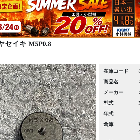
セイキ M5P0.8
在庫コード
商品名
メーカー
型式
年式
倉庫