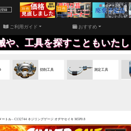
39 件
22 件
員登録
ご利用ガイド
おすすめ
探すこともいたします。欲しい
ﾙ
切削工具
測定工具
メートル
›
C132744 ネジリングゲージ オヂヤセイキ M5P0.8