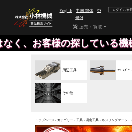
ログイン/会
English
中国 簡体
한
국어
販売・買取
様の探している機械や、工具を
周辺工具
ﾏｼﾆﾝｸﾞﾂｰ
その他
トップページ
›
カテゴリー
›
工具
›
測定工具
›
ネジリングゲージ
›