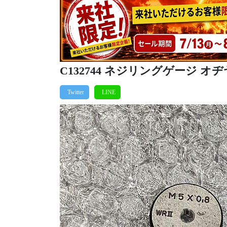
C132744 ネジリングゲージ オヂヤ