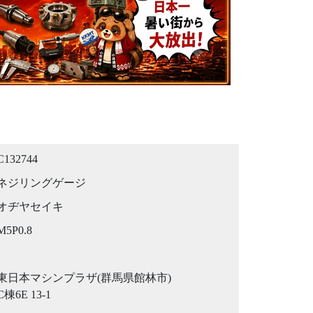
C132744
ネジリングゲージ
オヂヤセイキ
M5P0.8
東日本マシンプラザ(群馬県館林市)
C棟6E 13-1