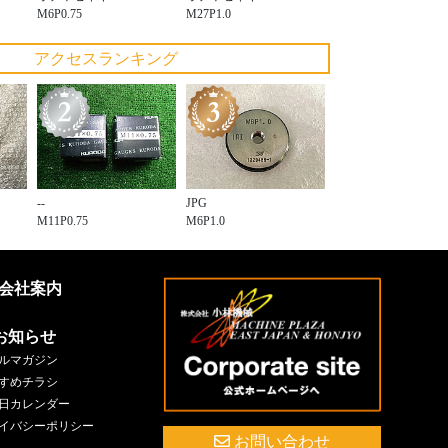
M6P0.75
M27P1.0
アクセスランキング
--
JPG
M11P0.75
M6P1.0
会社案内
お知らせ
ルマガジン
すめチラシ
日カレンダー
イバシーポリシー
お問い合わせ