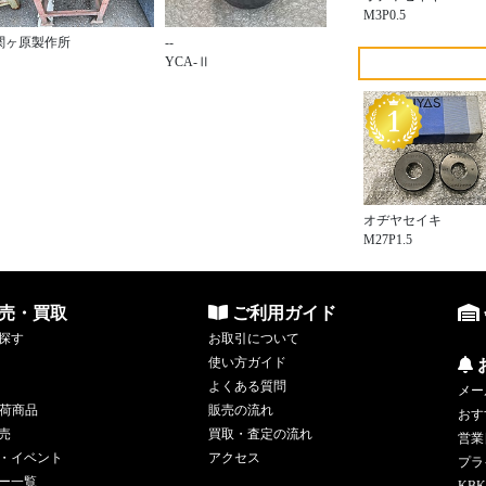
M3P0.5
関ヶ原製作所
--
YCA-Ⅱ
オヂヤセイキ
M27P1.5
売・買取
ご利用ガイド
探す
お取引について
使い方ガイド
よくある質問
メー
荷商品
販売の流れ
おす
売
買取・査定の流れ
営業
・イベント
アクセス
プラ
ー一覧
KBK