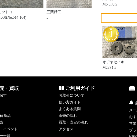
M5.5P0.5
ミツトヨ
三葉精工
660(No.514-164)
5
オヂヤセイキ
M27P1.5
売・買取
ご利用ガイド
探す
お取引について
使い方ガイド
よくある質問
メー
荷商品
販売の流れ
おす
売
買取・査定の流れ
営業
・イベント
アクセス
プラ
ー一覧
KBK