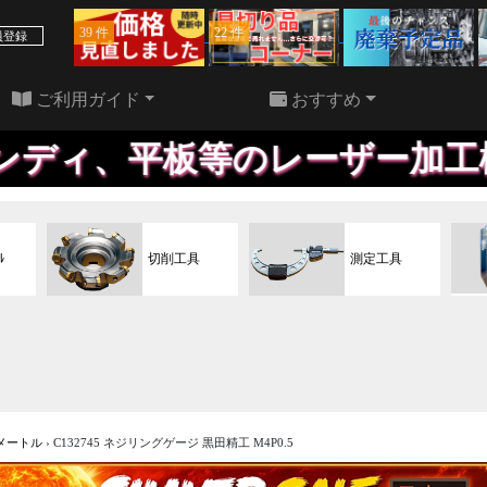
39 件
22 件
員登録
ご利用ガイド
おすすめ
板等のレーザー加工機、格安にて
ﾙ
切削工具
測定工具
メートル
›
C132745 ネジリングゲージ 黒田精工 M4P0.5