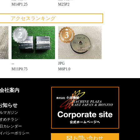
M14P1.25
M25P2
アクセスランキング
--
JPG
M11P0.75
M6P1.0
会社案内
お知らせ
ルマガジン
すめチラシ
日カレンダー
イバシーポリシー
お問い合わせ