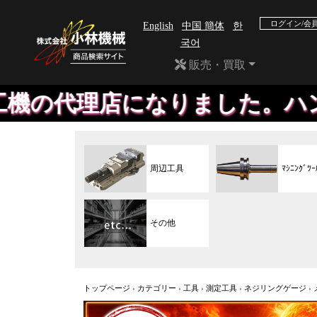
ログイン/会
English
中国 簡体
한
국어
販売・買取
店になりました。ハンディ、平
周辺工具
ﾏｼﾆﾝｸﾞﾂｰ
その他
トップページ
›
カテゴリー
›
工具
›
測定工具
›
ネジリングゲージ
›