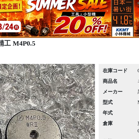
工 M4P0.5
在庫コード
商品名
メーカー
型式
年式
倉庫