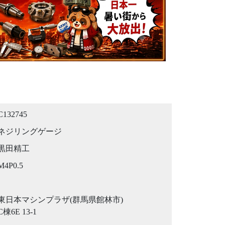
C132745
ネジリングゲージ
黒田精工
M4P0.5
東日本マシンプラザ(群馬県館林市)
C棟6E 13-1