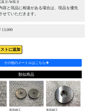
GRⅡ/WRⅡ
内容と現品に相違がある場合は、現品を優先
させていただきます。
¥ 13,000
リストに追加
その他のメートルはこちら
類似商品
黒田精工
黒田精工