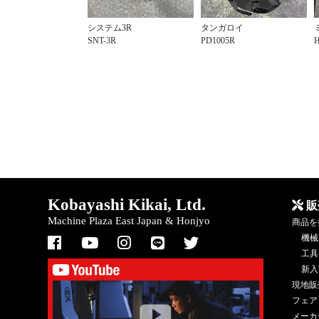
システム3R
タンガロイ
SNT-3R
PD1005R
H
Kobayashi Kikai, Ltd.
販
Machine Plaza East Japan & Honjyo
商品を
機械
工具
新入
現地販
フェア
メーカ