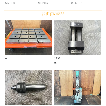
M7P1.0
M9P0.5
M16P1.5
おすすめ商品
--
JAM
90