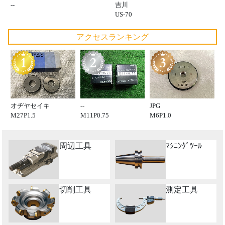
--
吉川
US-70
アクセスランキング
オヂヤセイキ
--
JPG
M27P1.5
M11P0.75
M6P1.0
周辺工具
ﾏｼﾆﾝｸﾞﾂｰﾙ
切削工具
測定工具