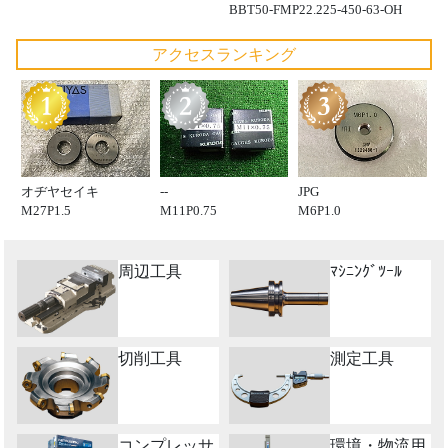
BBT50-FMP22.225-450-63-OH
アクセスランキング
オヂヤセイキ
--
JPG
M27P1.5
M11P0.75
M6P1.0
周辺工具
ﾏｼﾆﾝｸﾞﾂｰﾙ
切削工具
測定工具
コンプレッサ
環境・物流用