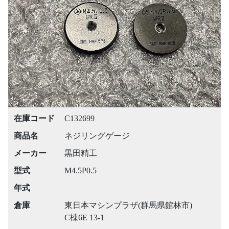
Previous
Next
在庫コード
C132699
商品名
ネジリングゲージ
メーカー
黒田精工
型式
M4.5P0.5
年式
倉庫
東日本マシンプラザ(群馬県館林市)
C棟6E 13-1