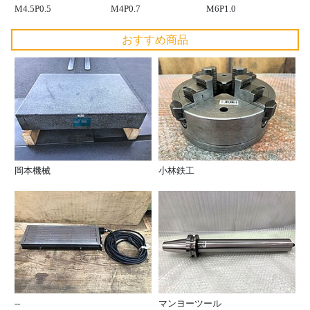
M4.5P0.5
M4P0.7
M6P1.0
おすすめ商品
岡本機械
小林鉄工
--
マンヨーツール