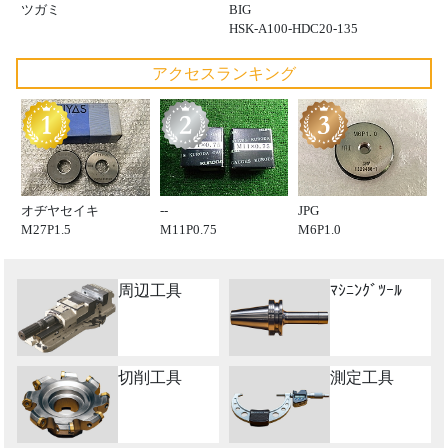
ツガミ
BIG
HSK-A100-HDC20-135
アクセスランキング
オヂヤセイキ
--
JPG
M27P1.5
M11P0.75
M6P1.0
周辺工具
ﾏｼﾆﾝｸﾞﾂｰﾙ
切削工具
測定工具