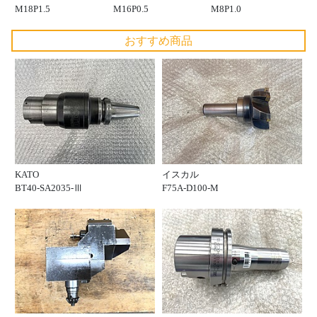
M18P1.5
M16P0.5
M8P1.0
おすすめ商品
KATO
イスカル
BT40-SA2035-Ⅲ
F75A-D100-M