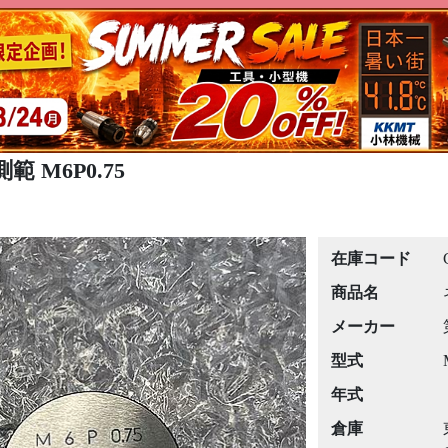
 M6P0.75
在庫コード
商品名
メーカー
型式
年式
倉庫