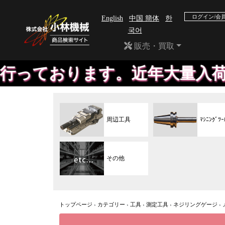
ログイン/会
English
中国 簡体
한
국어
販売・買取
ます。近年大量入荷のため、掲
周辺工具
ﾏｼﾆﾝｸﾞﾂｰ
その他
トップページ
›
カテゴリー
›
工具
›
測定工具
›
ネジリングゲージ
›