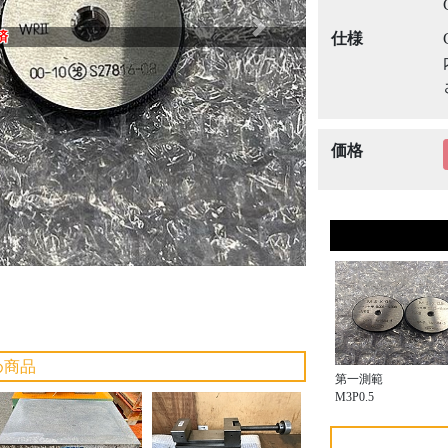
Next
済
仕様
価格
め商品
第一測範
M3P0.5