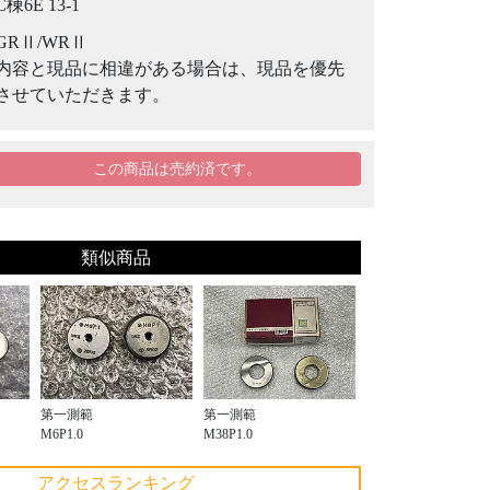
C棟6E 13-1
GRⅡ/WRⅡ
内容と現品に相違がある場合は、現品を優先
させていただきます。
この商品は売約済です。
類似商品
第一測範
第一測範
M6P1.0
M38P1.0
アクセスランキング