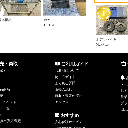
岡本機械
JAM
TPD120
オヂヤセイキ
M27P1.5
売・買取
ご利用ガイド
探す
お取引について
使い方ガイド
よくある質問
メー
荷商品
販売の流れ
おす
売
買取・査定の流れ
営業
・イベント
アクセス
プラ
ー一覧
KBK
ク
おすすめ
工具の買取査定
安心保証サービス