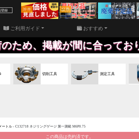
39 件
22 件
員登録
ご利用ガイド
おすすめ
載が間に合っておりません、お
ﾙ
切削工具
測定工具
メートル
›
C132718 ネジリングゲージ 第一測範 M6P0.75
この商品は売約済です。