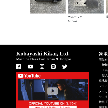
--
カネテック
MPV-4
Kobayashi Kikai, Ltd.
販
Machine Plaza East Japan & Honjyo
商品を
機械
工具
新入
現地販
フェア
メーカ
ヤフオ
機械/
整備録