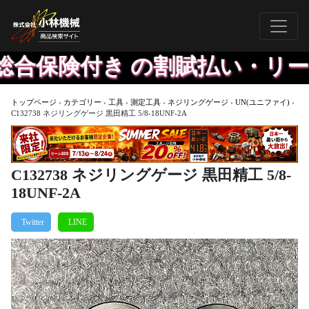
合保険付き の割賦払い・リー
トップページ
›
カテゴリー
›
工具
›
測定工具
›
ネジリングゲージ
›
UN(ユニファイ)
›
C132738 ネジリングゲージ 黒田精工 5/8-18UNF-2A
C132738 ネジリングゲージ 黒田精工 5/8-
18UNF-2A