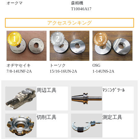
オークマ
森精機
T10046A17
アクセスランキング
オヂヤセイキ
トーソク
OSG
7/8-14UNF-2A
15/16-16UN-2A
1-14UNS-2A
周辺工具
ﾏｼﾆﾝｸﾞﾂｰﾙ
切削工具
測定工具