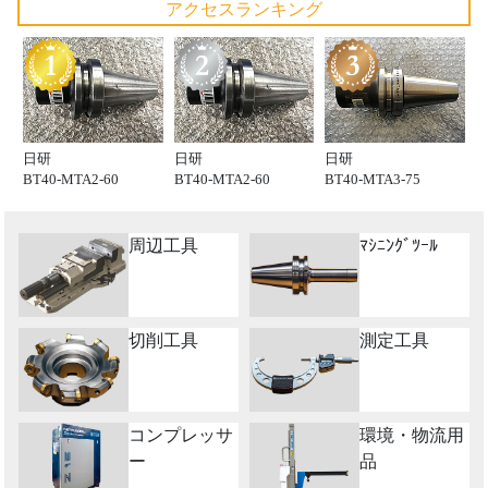
アクセスランキング
日研
日研
日研
BT40-MTA2-60
BT40-MTA2-60
BT40-MTA3-75
周辺工具
ﾏｼﾆﾝｸﾞﾂｰﾙ
切削工具
測定工具
コンプレッサ
環境・物流用
ー
品