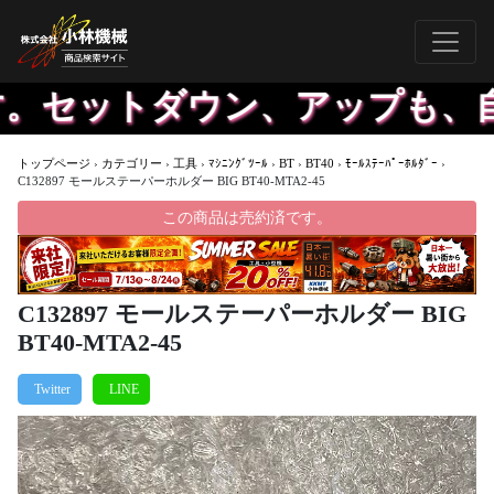
セットダウン、アップも、自社
トップページ
›
カテゴリー
›
工具
›
ﾏｼﾆﾝｸﾞﾂｰﾙ
›
BT
›
BT40
›
ﾓｰﾙｽﾃｰﾊﾟｰﾎﾙﾀﾞｰ
›
C132897 モールステーパーホルダー BIG BT40-MTA2-45
この商品は売約済です。
C132897 モールステーパーホルダー BIG
BT40-MTA2-45