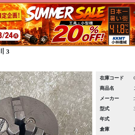
 3
在庫コード
商品名
メーカー
型式
年式
倉庫