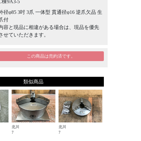
C棟9A3-5
外径φ85 3吋 3爪 一体型 貫通径φ16 逆爪欠品 生
爪付
内容と現品に相違がある場合は、現品を優先
させていただきます。
この商品は売約済です。
類似商品
北川
北川
7
7