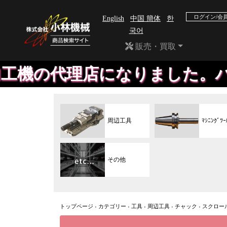
ログイン/会
English
中国 簡体
한
국어
販売・買取
理店になりました。ハンディ、
周辺工具
ﾏｼﾆﾝｸﾞﾂｰ
その他
トップページ
›
カテゴリー
›
工具
›
周辺工具
›
チャック
›
スクロー