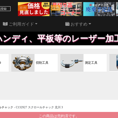
39 件
22 件
員登録
ご利用ガイド
おすすめ
平板等のレーザー加工機、格安に
ﾙ
切削工具
測定工具
ルチャック
›
C132927 スクロールチャック 北川 3
この商品は売約済です。