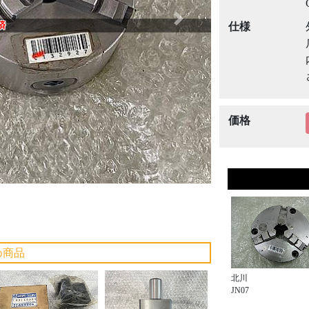
Next
済
仕様
価格
め商品
北川
JN07