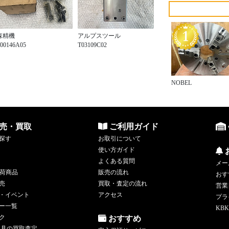
森精機
アルプスツール
00146A05
T03109C02
NOBEL
売・買取
ご利用ガイド
探す
お取引について
使い方ガイド
よくある質問
メー
荷商品
販売の流れ
おす
売
買取・査定の流れ
営業
・イベント
アクセス
プラ
ー一覧
KBK
ク
おすすめ
工具の買取査定