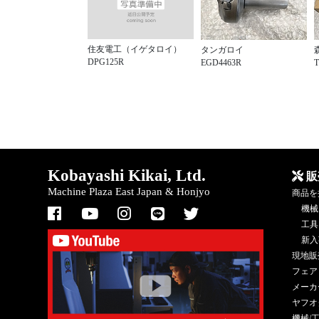
住友電工（イゲタロイ）
タンガロイ
DPG125R
EGD4463R
T
Kobayashi Kikai, Ltd.
販
Machine Plaza East Japan & Honjyo
商品を
機械
工具
新入
現地販
フェア
メーカ
ヤフオ
機械/