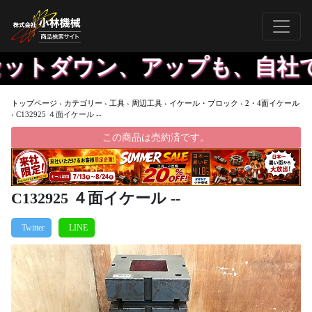
トダウン、アップも、自社で行
トップページ
›
カテゴリー
›
工具
›
周辺工具
›
イケール・ブロック
›
2・4面イケール
›
C132925 ４面イケール --
この商品は売約済です。
C132925 ４面イケール --