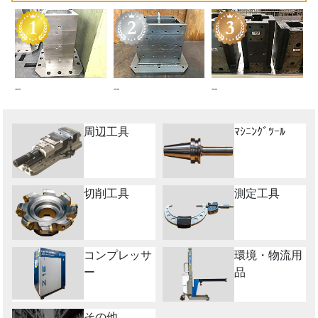
--
--
--
周辺工具
ﾏｼﾆﾝｸﾞﾂｰﾙ
切削工具
測定工具
コンプレッサ
環境・物流用
ー
品
その他