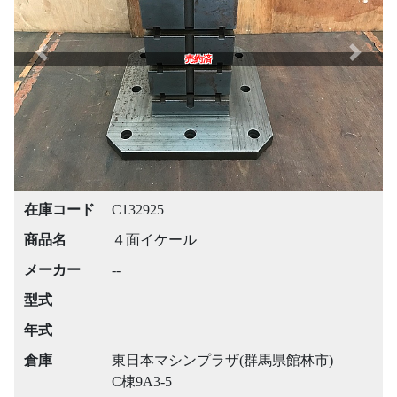
Previous
Next
売約済
在庫コード
C132925
商品名
４面イケール
メーカー
--
型式
年式
倉庫
東日本マシンプラザ(群馬県館林市)
C棟9A3-5