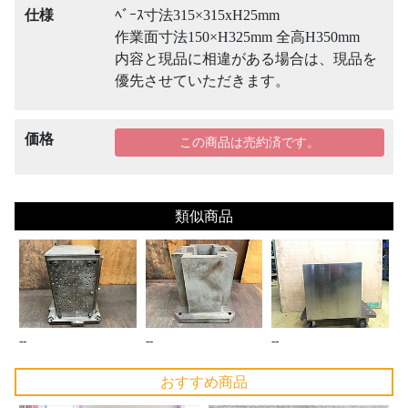
仕様
ﾍﾞｰｽ寸法315×315xH25mm
作業面寸法150×H325mm 全高H350mm
内容と現品に相違がある場合は、現品を
優先させていただきます。
価格
この商品は売約済です。
類似商品
--
--
--
おすすめ商品