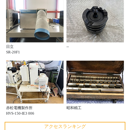
日立
--
SR-20F1
赤松電機製作所
昭和精工
HVS-150-IE3 006
アクセスランキング