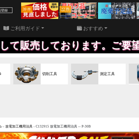
39 件
22 件
員登録
ご利用ガイド
おすすめ
しております。ご要望に応じて更
ﾙ
切削工具
測定工具
ル
›
放電加工機用治具
›
C132915 放電加工機用治具 -- P-30B