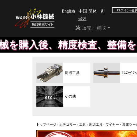
ログイン/会
English
中国 簡体
한
국어
販売・買取
後、精度検査、整備をして販売
周辺工具
ﾏｼﾆﾝｸﾞﾂｰ
その他
トップページ
›
カテゴリー
›
工具
›
周辺工具
›
ワイヤー・放電ツー