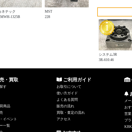
カネテック
MST
RMWH-1325B
228
システム3R
3R-610.46
売・買取
ご利用ガイド
探す
お取引について
使い方ガイド
よくある質問
メー
荷商品
販売の流れ
おす
売
買取・査定の流れ
営業
・イベント
アクセス
プラ
ー一覧
KBK
ク