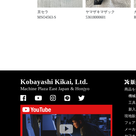
京セラ
ヤマザキマザック
MSO4563-S
53618000601
Kobayashi Kikai, Ltd.
販
Machine Plaza East Japan & Honjyo
商品を
機械
工具
新入
現地販
フェア
メーカ
ヤフオ