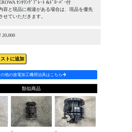
EROWA ｾﾝﾀﾘﾝｸﾞﾌﾟﾚｰﾄ &ﾄﾞﾛｰﾊﾞｰ付
内容と現品に相違がある場合は、現品を優先
させていただきます。
¥ 20,000
リストに追加
その他の放電加工機用治具はこちら
類似商品
--
--