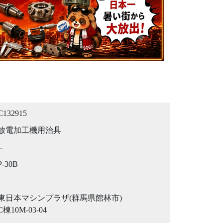
C132915
放電加工機用治具
-
P-30B
東日本マシンプラザ(群馬県館林市)
C棟10M-03-04