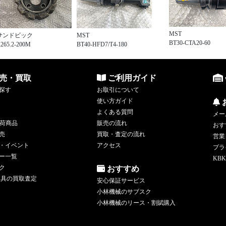
MST
サンドビック
MST
BT30-CTA20-60
265.2-200M
BT40-HFD7/T4-180
売・買取
ご利用ガイド
探す
お取引について
使い方ガイド
よくある質問
メー
荷商品
販売の流れ
おす
売
買取・査定の流れ
営業
・イベント
アクセス
プラ
ー一覧
KBK
ク
おすすめ
工具の買取査定
安心保証サービス
小林機械のサブスク
小林機械のリース・割賦購入