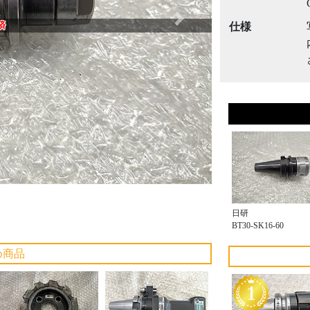
Next
済
仕様
日研
BT30-SK16-60
め商品