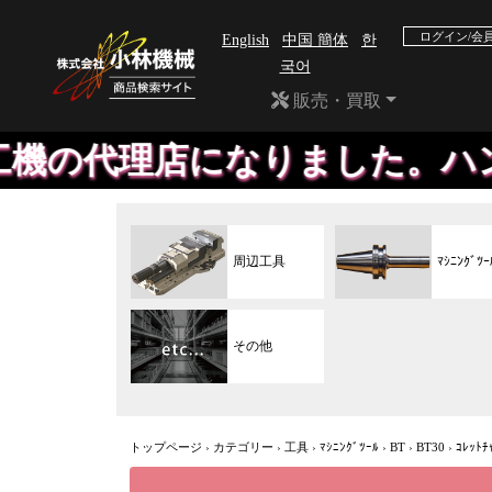
ログイン/会
English
中国 簡体
한
국어
販売・買取
店になりました。ハンディ、平
周辺工具
ﾏｼﾆﾝｸﾞﾂｰ
その他
トップページ
›
カテゴリー
›
工具
›
ﾏｼﾆﾝｸﾞﾂｰﾙ
›
BT
›
BT30
›
ｺﾚｯﾄﾁ