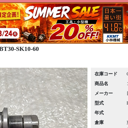
30-SK10-60
在庫コード
商品名
メーカー
型式
年式
倉庫