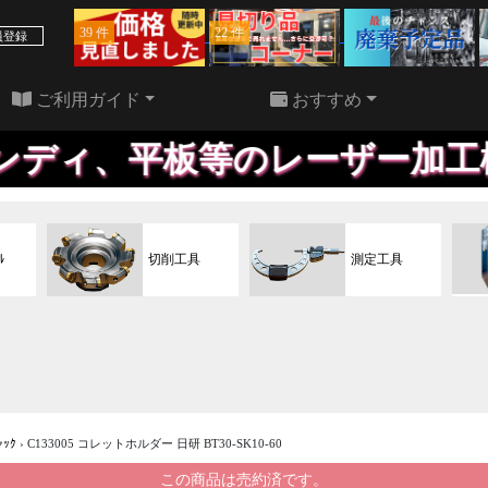
39 件
22 件
員登録
ご利用ガイド
おすすめ
板等のレーザー加工機、格安に
ﾙ
切削工具
測定工具
ｬｯｸ
›
C133005 コレットホルダー 日研 BT30-SK10-60
この商品は売約済です。