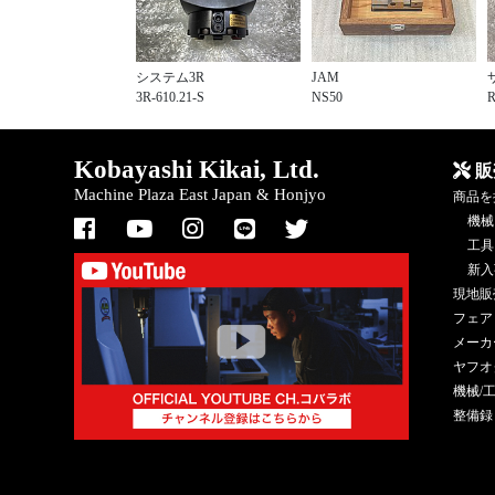
システム3R
JAM
3R-610.21-S
NS50
R
Kobayashi Kikai, Ltd.
販
Machine Plaza East Japan & Honjyo
商品を
機械
工具
新入
現地販
フェア
メーカ
ヤフオ
機械/
整備録