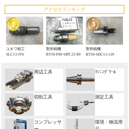
アクセスランキング
ユキワ精工
聖和精機
聖和精機
SLC13-JT6
BT50-F90+HPC25-90
BT50-SDC13-120
周辺工具
ﾏｼﾆﾝｸﾞﾂｰﾙ
切削工具
測定工具
コンプレッサ
環境・物流用
ー
品