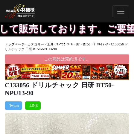
て販売しております。ご要望に
トップページ
›
カテゴリー
›
工具
›
ﾏｼﾆﾝｸﾞﾂｰﾙ
›
BT
›
BT50
›
ﾄﾞﾘﾙﾁｬｯｸ
›
C133056 ド
リルチャック 日研 BT50-NPU13-90
この商品は売約済です。
C133056 ドリルチャック 日研 BT50-
NPU13-90