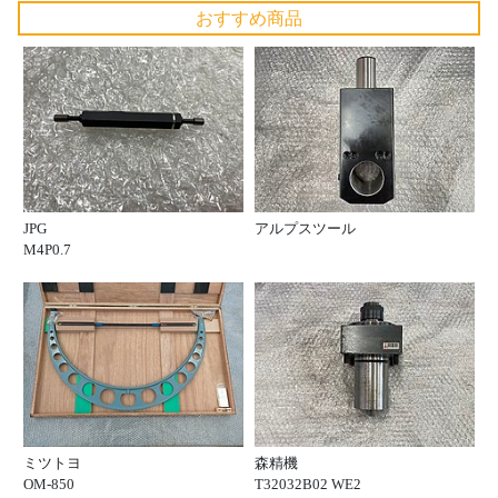
おすすめ商品
JPG
アルプスツール
M4P0.7
ミツトヨ
森精機
OM-850
T32032B02 WE2