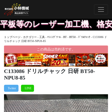
平板等のレーザー加工機、格安に
トップページ
›
カテゴリー
›
工具
›
ﾏｼﾆﾝｸﾞﾂｰﾙ
›
BT
›
BT50
›
ﾄﾞﾘﾙﾁｬｯｸ
›
C133086 ド
リルチャック 日研 BT50-NPU8-85
この商品は売約済です。
C133086 ドリルチャック 日研 BT50-
NPU8-85