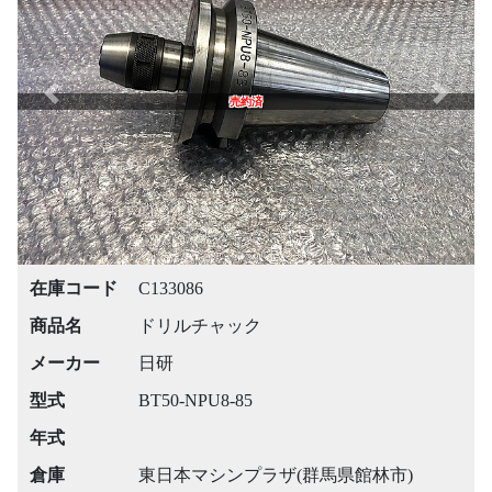
Previous
Next
売約済
在庫コード
C133086
商品名
ドリルチャック
メーカー
日研
型式
BT50-NPU8-85
年式
倉庫
東日本マシンプラザ(群馬県館林市)