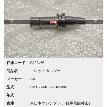
Previous
Next
売約済
在庫コード
C133466
商品名
コレットホルダー
メーカー
BIG
型式
BBT30-MEGA10N-90
年式
倉庫
東日本マシンプラザ(群馬県館林市)