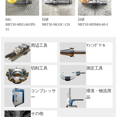
BIG
日研
日研
BBT30-MEGA6UPE-
NBT30-SK10C-120
NBT30-MDSK6-60-J
55
周辺工具
ﾏｼﾆﾝｸﾞﾂｰﾙ
切削工具
測定工具
コンプレッサ
環境・物流用
ー
品
その他