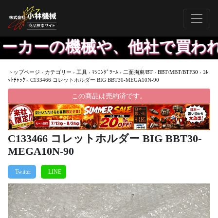
カーの機械や、他社で買われた
トップページ
›
カテゴリー
›
工具
›
ﾏｼﾆﾝｸﾞﾂｰﾙ
›
二面拘束/BT
›
BBT/MBT/BTF30
›
ｺﾚ
ｯﾄﾁｬｯｸ
›
C133466 コレットホルダー BIG BBT30-MEGA10N-90
この商品は売約済です。
C133466 コレットホルダー BIG BBT30-
MEGA10N-90