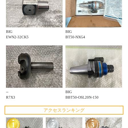
BIG
BIG
EWN2-32CK5
BT50-NXG4
--
BIG
R7X3
BBT50-OSL20N-150
アクセスランキング